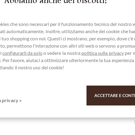
Abbiamo anche dei biscotti!
kies che sono necessari per il funzionamento tecnico del nostro
ti automaticamente. Inoltre, utilizziamo anche dei cookie che h
e il tuo shopping con noi. Questi ci mostrano, per esempio, dove c'è
o, permettono l'interazione con altri siti web o servono a promu
trati qui per i nostri SchokoNEWS:
oi
configurarli da solo
o vedere la nostra
politica sulla privacy
per 
. Per favore, aiutaci a ottimizzare ulteriormente la tua esperienz
ttando il nostro uso dei cookie!
Pralinés Schokolade - alkoholfrei
ACCETTARE E CONT
r il vostro sostegno.
a privacy »