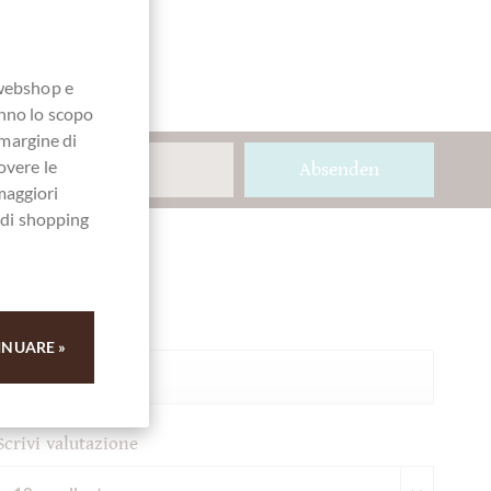
 webshop e
anno lo scopo
 margine di
overe le
Absenden
maggiori
a di shopping
Ihre Meinung
Riassunto
INUARE »
Scrivi valutazione