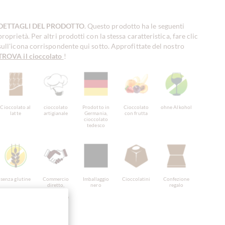
DETTAGLI DEL PRODOTTO
. Questo prodotto ha le seguenti
proprietà. Per altri prodotti con la stessa caratteristica, fare clic
sull'icona corrispondente qui sotto. Approfittate del nostro
TROVA il cioccolato
!
Cioccolato al
cioccolato
Prodotto in
Cioccolato
ohne Alkohol
latte
artigianale
Germania,
con frutta
cioccolato
tedesco
senza glutine
Commercio
Imballaggio
Cioccolatini
Confezione
diretto,
nero
regalo
Cioccolato
Equamente
scambiato