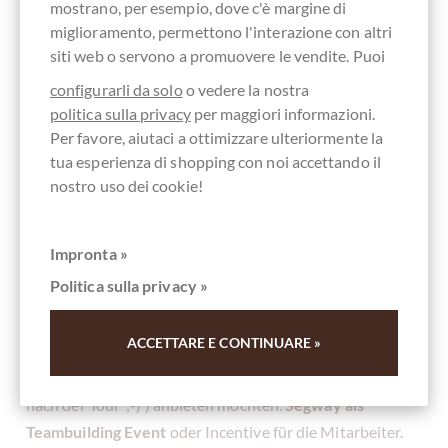
mostrano, per esempio, dove c'è margine di
von Kakao. Die Geschmacksnerven werden geschult und
miglioramento, permettono l'interazione con altri
dann gibts das Tasting, wo sie dann das Gelernte abrufen
siti web o servono a promuovere le vendite. Puoi
können. Wenn Sie diesen Kurs bestanden haben, sind sie
configurarli da solo
o vedere la nostra
geeignet, als Juror bei den International Chocolate
politica sulla privacy
per maggiori informazioni.
Awards teilzunehmen und z.B.
Pralinen und
Per favore, aiutaci a ottimizzare ulteriormente la
Schokoladen aus Deutschland
,
Pralinen und
tua esperienza di shopping con noi accettando il
Schokoladen aus Österreich
und
Schweizer Pralinen
nostro uso dei cookie!
und Schokoladen
zu bewerten.
Impronta »
Segway und Schokolade
Politica sulla privacy »
Für geschlossene Gruppen bieten wir zudem exclusive
Segway Touren durch Hannover
mit anschließendem
ACCETTARE E CONTINUARE »
Tasting. Dabei haben Sie die Wahl ob Sie mit Schokolade
pur, oder mit Alkohol mit Wein oder Whisky (natürlich
nach der Tour ;-) ) anbieten möchten.
Segway als
Teambuilding Event
oder Incentive für die Mitarbeiter.