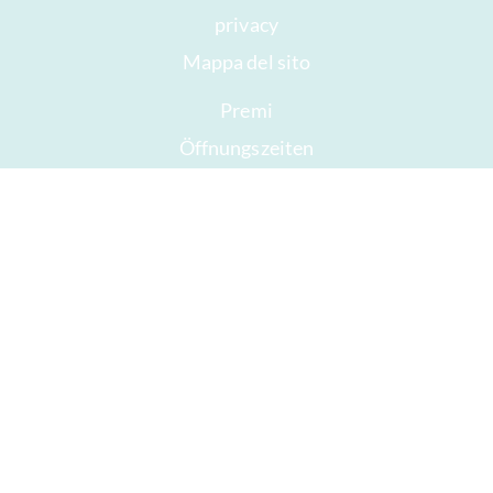
privacy
Mappa del sito
Premi
Öffnungszeiten
Impressum
Buon cioccolato
Fretta
Dare via il cioccolato
ICA