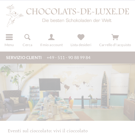
registra
Menu
Cerca
Il mio account
Lista desideri
Carrello d\'acquisto
SERVIZIO CLIENTI
+49 - 511 - 90 88 99 84
Eventi sul cioccolato: vivi il cioccolato