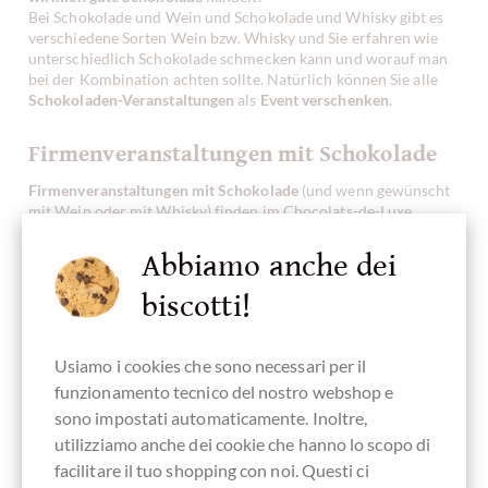
Bei Schokolade und Wein und Schokolade und Whisky gibt es
verschiedene Sorten Wein bzw. Whisky und Sie erfahren wie
unterschiedlich Schokolade schmecken kann und worauf man
bei der Kombination achten sollte. Natürlich können Sie alle
Schokoladen-Veranstaltungen
als
Event verschenken
.
Firmenveranstaltungen mit Schokolade
Firmenveranstaltungen mit Schokolade
(und wenn gewünscht
mit Wein oder mit Whisky) finden im Chocolats-de-Luxe
Schokol-Loft
statt. Diese
Corporate Tasting Adventures
sind
einzigartige private Veranstaltungen. Sie sind daher perfekt für
Abbiamo anche dei
informelle Networking,
Alternativ können wir es als Event in der Firma anbieten.
biscotti!
Schokoladen-Tasting-Kurse
Usiamo i cookies che sono necessari per il
Bei diesen eintägigen Veranstaltungen lernen Sie alles
funzionamento tecnico del nostro webshop e
sono impostati automaticamente. Inoltre,
über Schokolade: wie und wo wächst Kakao, unter
utilizziamo anche dei cookie che hanno lo scopo di
welchen Bedingungen erntet man Kakao, wie wird Kakao
facilitare il tuo shopping con noi. Questi ci
verarbeitet, welche Kakaosorten gibt es, die Geschichte