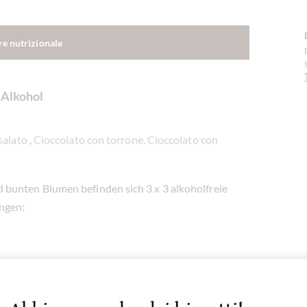
re nutrizionale
 Alkohol
salato
,
Cioccolato con torrone, Cioccolato con
 bunten Blumen befinden sich 3 x 3 alkoholfreie
ngen:
en in der Manufaktur von
Coppeneur
in Bad