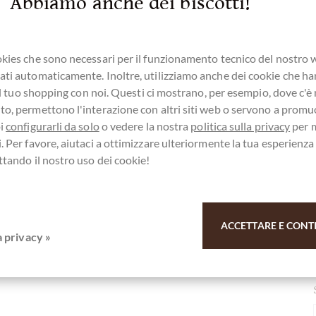
Abbiamo anche dei biscotti!
kies che sono necessari per il funzionamento tecnico del nostro
ti automaticamente. Inoltre, utilizziamo anche dei cookie che h
e il tuo shopping con noi. Questi ci mostrano, per esempio, dove c'è
o, permettono l'interazione con altri siti web o servono a promu
trati qui per i nostri SchokoNEWS:
oi
configurarli da solo
o vedere la nostra
politica sulla privacy
per 
. Per favore, aiutaci a ottimizzare ulteriormente la tua esperienz
ttando il nostro uso dei cookie!
i Sorten Pralinen - ohne Alkohol
ACCETTARE E CONT
r il vostro sostegno.
a privacy »