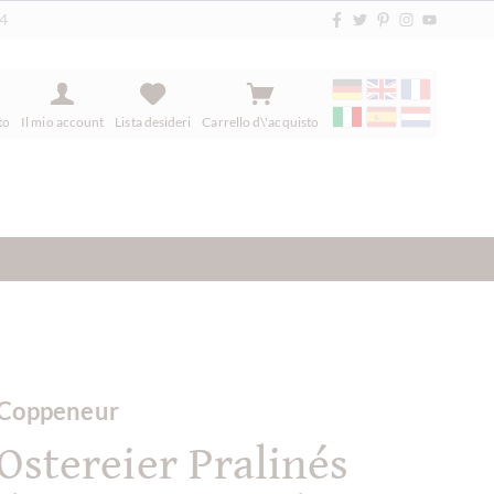
84
to
Il mio account
Lista desideri
Carrello d\'acquisto
Coppeneur
Ostereier Pralinés