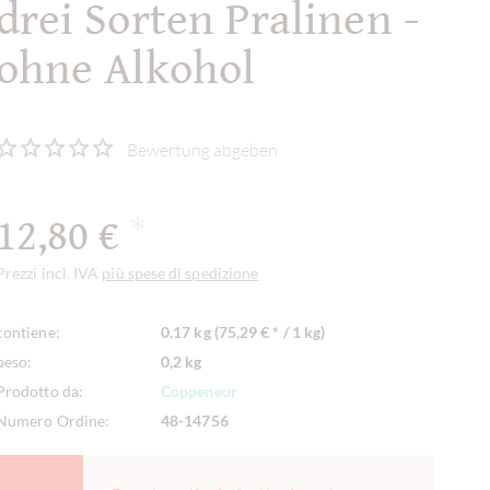
drei Sorten Pralinen -
ohne Alkohol
Bewertung abgeben
12,80 €
*
Prezzi incl. IVA
più spese di spedizione
contiene:
0.17 kg (75,29 € * / 1 kg)
peso:
0,2 kg
Prodotto da:
Coppeneur
Numero Ordine:
48-14756