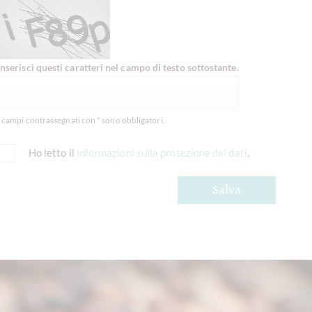
Inserisci questi caratteri nel campo di testo sottostante.
I campi contrassegnati con * sono obbligatori.
Ho letto il
informazioni sulla protezione dei dati
.
Salva