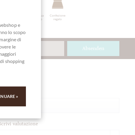
Cioccolatini
Uova di Pasqua
Confezione
al cioccolato
regalo
 webshop e
anno lo scopo
 margine di
overe le
Absenden
maggiori
a di shopping
Ihre Meinung
Riassunto
INUARE »
Scrivi valutazione