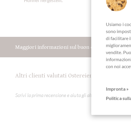
Honnef hergestellt.
Usiamo i coo
sono imposta
di facilitar
migliorament
Maggiori informazioni sul buon cioccolato? Regis
vendite. Pu
informazioni
con noi acce
Altri clienti valutati Ostereier Pralinés dre
Impronta »
Scrivi la prima recensione e aiuta gli altri clienti. Grazie pe
Politica sull