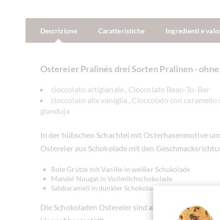
Descrizione
Caratteristiche
Ingredienti e valo
Ostereier Pralinés drei Sorten Pralinen - ohne
cioccolato artigianale
,
Cioccolato Bean-To-Bar
cioccolato alla vaniglia
,
Cioccolato con caramello 
gianduja
In der hübschen Schachtel mit Osterhasenmotive und
Ostereier aus Schokolade mit den Geschmacksrichtu
Rote Grütze mit Vanille in weißer Schokolade
Mandel Nougat in Vollmilchschokolade
Salzkaramell in dunkler Schokolade
Die Schokoladen Ostereier sind
alkoholfrei
und werd