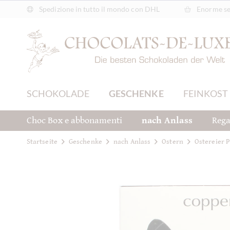
Spedizione in tutto il mondo con DHL
Enorme sel
SCHOKOLADE
GESCHENKE
FEINKOST
Choc Box e abbonamenti
nach Anlass
Rega
Startseite
Geschenke
nach Anlass
Ostern
Ostereier P