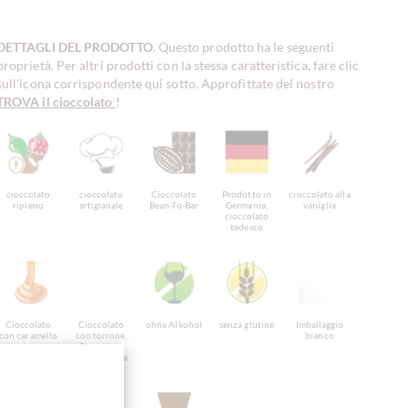
DETTAGLI DEL PRODOTTO
. Questo prodotto ha le seguenti
proprietà. Per altri prodotti con la stessa caratteristica, fare clic
sull'icona corrispondente qui sotto. Approfittate del nostro
TROVA il cioccolato
!
cioccolato
cioccolato
Cioccolato
Prodotto in
cioccolato alla
ripieno
artigianale
Bean-To-Bar
Germania,
vaniglia
cioccolato
tedesco
Cioccolato
Cioccolato
ohne Alkohol
senza glutine
Imballaggio
con caramello
con torrone,
bianco
salato
Cioccolato
con gianduja