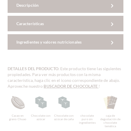
Descripción
Características
Ingredientes y valores nutricionales
DETALLES DEL PRODUCTO
. Este producto tiene las siguientes
propiedades. Para ver más productos con la misma
característica, haga clic en el icono correspondiente de abajo.
Aproveche nuestro
BUSCADOR DE CHOCOLATE
!
Cacao en
Chocolate con
Chocolate con
chocolate
caja de
grano Chuao
azúcar
azúcar de caña
puro sin
degustación de
ingredientes
chocolate
temática