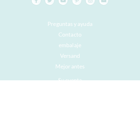
Preguntas y ayuda
Contacto
embalaje
Versand
Mejor antes
Su cuenta
AGB
Derecho a retirada
intimidad
Mapa del sitio
Premios