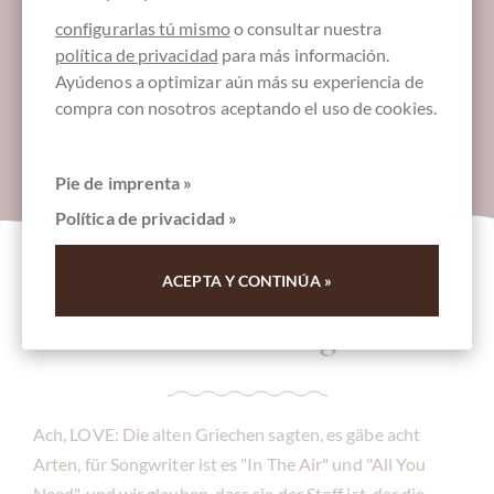
configurarlas tú mismo
o consultar nuestra
política de privacidad
para más información.
Ayúdenos a optimizar aún más su experiencia de
compra con nosotros aceptando el uso de cookies.
Pie de imprenta »
Política de privacidad »
IDEEN, GESCHENKE & SCHOKOLADEN ZUM
ACEPTA Y CONTINÚA »
VALENTINSTAG
Valentinstag
Ach, LOVE: Die alten Griechen sagten, es gäbe acht
Arten, für Songwriter ist es "In The Air" und "All You
Need", und wir glauben, dass sie der Stoff ist, der die