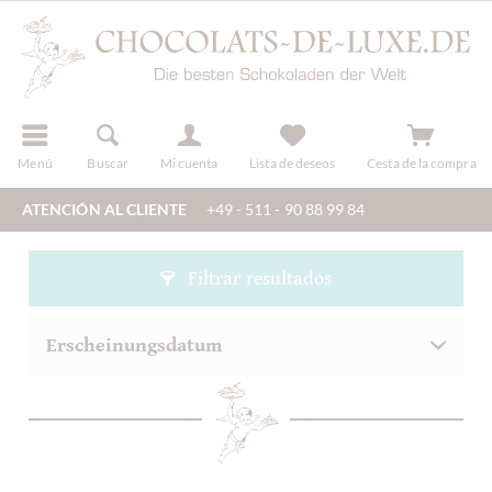
registro
Menú
Buscar
Mi cuenta
Lista de deseos
Cesta de la compra
ATENCIÓN AL CLIENTE
+49 - 511 - 90 88 99 84
Filtrar resultados