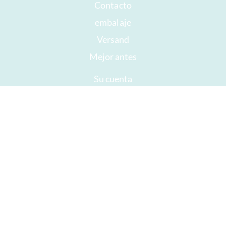
Contacto
embalaje
Versand
Mejor antes
Su cuenta
AGB
Derecho a retirada
intimidad
Mapa del sitio
Premios
Öffnungszeiten
Impressum