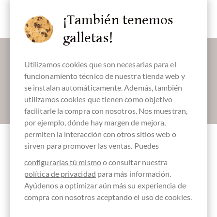
chocolate
temática
¡También tenemos
galletas!
Déjanos endulzar tu bandeja de entrada:
Utilizamos cookies que son necesarias para el
funcionamiento técnico de nuestra tienda web y
se instalan automáticamente. Además, también
utilizamos cookies que tienen como objetivo
Absenden
facilitarle la compra con nosotros. Nos muestran,
por ejemplo, dónde hay margen de mejora,
permiten la interacción con otros sitios web o
sirven para promover las ventas. Puedes
Otros clientes evaluados Schokoladen-
configurarlas tú mismo
o consultar nuestra
Probierpaket Best of Original Beans
política de privacidad
para más información.
Ayúdenos a optimizar aún más su experiencia de
compra con nosotros aceptando el uso de cookies.
Escriba la primera reseña y ayude a otros clientes. Gracias
por su apoyo.