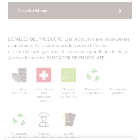
Características
DETALLES DEL PRODUCTO
. Este producto tiene las siguientes
propiedades. Para ver más productos con la misma
característica, haga clic en el icono correspondiente de abajo.
Aproveche nuestro
BUSCADOR DE CHOCOLATE
!
Chocolate
Fabricado en
Chocolat
El embalaje
Envases sin
Bean-To-Bar
Suiza,
Orgánico
compostable
plástico
chocolate
CH-BIO-006
suizo
Totalmente
Caja de
caja de
reciclable
chocolateros
degustación de