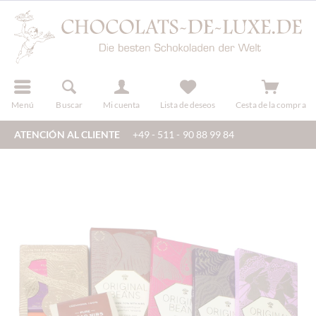
registro
Menú
Buscar
Mi cuenta
Lista de deseos
Cesta de la compra
ATENCIÓN AL CLIENTE
+49 - 511 - 90 88 99 84