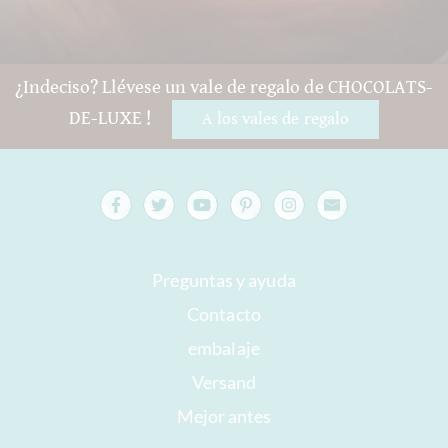
¿Indeciso? Llévese un vale de regalo de CHOCOLATS-
DE-LUXE !
A los vales de regalo
Preguntas y ayuda
Contacto
embalaje
Versand
Mejor antes