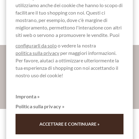
utilizziamo anche dei cookie che hanno lo scopo di
facilitare il tuo shopping con noi. Questi ci
mostrano, per esempio, dove c'è margine di
besondere
Verpackung
miglioramento, permettono l'interazione con altri
siti web o servono a promuovere le vendite. Puoi
configurarli da solo
o vedere la nostra
Maggiori informazioni sul buon cioccolato?
politica sulla privacy
per maggiori informazioni.
Per favore, aiutaci a ottimizzare ulteriormente la
Registrati qui per i nostri SchokoNEWS:
tua esperienza di shopping con noi accettando il
nostro uso dei cookie!
Absenden
Impronta »
Politica sulla privacy »
ACCETTARE E CONTINUARE »
Altri clienti valutati Maxi-Osterei mit 12
Haselnuss Crunch Schokoladentrüffeln -