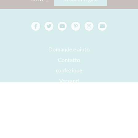
Domande e aiuto
Contatto
confezione
Versand
Da consumarsi preferibilmente entro
Il tuo account
AGB
Diritto di recesso
privacy