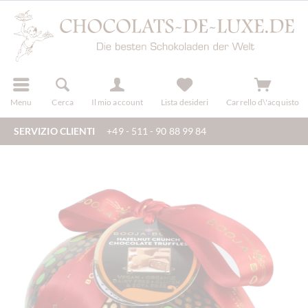
registra
Menu
Cerca
Il mio account
Lista desideri
Carrello d\'acquisto
SERVIZIO CLIENTI
+49 - 511 - 90 88 99 84