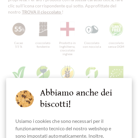
clic sull'icona corrispondente qui sotto. Approfittate del
nostro
TROVA il cioccolato
!
Cacao
cioccolato
Prodotto in
Cioccolato
cioccolato
55 %
fondente
Inghilterra,
con nocciola
senza OGM
cioccolato
inglese
cioccolato
ohne Alkohol
senza glutine
senza proteine
Cioccolate Bio
Abbiamo anche dei
vegano
del latte
GB-ORG-05
biscotti!
Usiamo i cookies che sono necessari per il
Imballaggio
Cioccolatini
Cioccolato
Dolciumi
Confezione
colorato
Tartufo
regalo
funzionamento tecnico del nostro webshop e
sono impostati automaticamente. Inoltre,