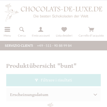
registra
Menu
Cerca
Il mio account
Lista desideri
Carrello d\'acquisto
SERVIZIO CLIENTI
+49 - 511 - 90 88 99 84
Produktübersicht "bunt"
Filtrare i risultati