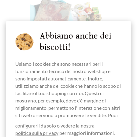
Abbiamo anche dei
biscotti!
Usiamo i cookies che sono necessari per il
funzionamento tecnico del nostro webshop e
sono impostati automaticamente. Inoltre,
utilizziamo anche dei cookie che hanno lo scopo di
chocolats-de-luxe.de
facilitare il tuo shopping con noi. Questi ci
Geschenkdose Sweet Fingerfood Orgie mit
mostrano, per esempio, dove c'è margine di
vielen Süßigkeiten und Konfekt
miglioramento, permettono l'interazione con altri
Himmlische Schokolade
siti web o servono a promuovere le vendite. Puoi
configurarli da solo
o vedere la nostra
Dettagli
politica sulla privacy
per maggiori informazioni.