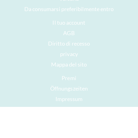
Da consumarsi preferibilmente entro
Il tuo account
AGB
Diritto di recesso
privacy
Mappa del sito
Premi
Öffnungszeiten
Impressum
Buon cioccolato
Fretta
Dare via il cioccolato