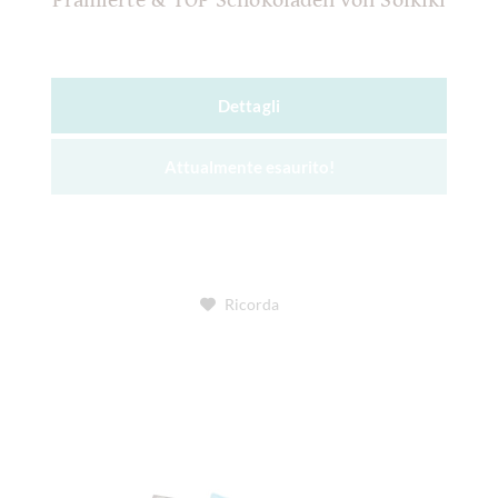
Prämierte & TOP Schokoladen von Solkiki
Dettagli
Attualmente esaurito!
Ricorda