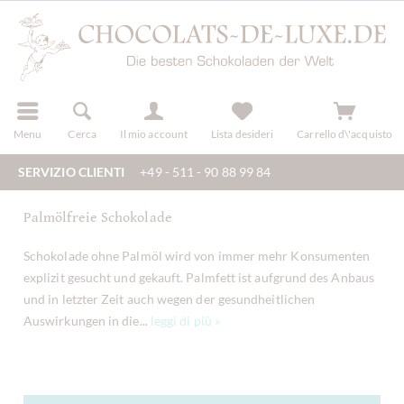
registra
Menu
Cerca
Il mio account
Lista desideri
Carrello d\'acquisto
SERVIZIO CLIENTI
+49 - 511 - 90 88 99 84
Palmölfreie Schokolade
Schokolade ohne Palmöl wird von immer mehr Konsumenten
explizit gesucht und gekauft. Palmfett ist aufgrund des Anbaus
und in letzter Zeit auch wegen der gesundheitlichen
Auswirkungen in die...
leggi di più »