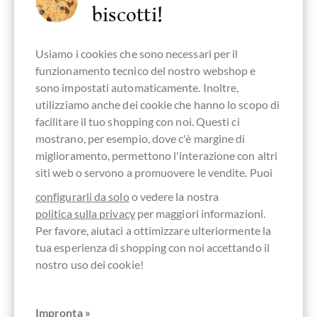
biscotti!
Palmöl oder auch Palmfett genannt wird, wird aus der
Ölpalme gewonnen. Diese wird hauptsächlich in
Usiamo i cookies che sono necessari per il
Südostasien angebaut. In Indonesien und Malaysia wird
funzionamento tecnico del nostro webshop e
das meiste. Palmöl ist weltweit das am meisten
sono impostati automaticamente. Inoltre,
produzierte Pflanzenöl.
utilizziamo anche dei cookie che hanno lo scopo di
facilitare il tuo shopping con noi. Questi ci
Warum wird Palmöl überhaupt
mostrano, per esempio, dove c'è margine di
verwendet?
miglioramento, permettono l'interazione con altri
siti web o servono a promuovere le vendite. Puoi
Palmöl wird vor allem bei Industrieprodukten eingesetzt,
die streichfähig sein und cremiger schmecken sollen. Das
configurarli da solo
o vedere la nostra
politica sulla privacy
per maggiori informazioni.
können also zum Beispiel Schokocremes sein oder
Per favore, aiutaci a ottimizzare ulteriormente la
Schokoladen die einen zarten Schmelz erhalten sollen,
tua esperienza di shopping con noi accettando il
wenn die Qualität des eingesetzten Kakaos nicht so gut
nostro uso dei cookie!
ist. In Schokolade wird zudem Palmöl für Füllungen und
häufig als Ersatz für Kakaobutter verwendet. Im
Gegensatz zu anderen pflanzlichen Fetten ist Palmfett
Impronta »