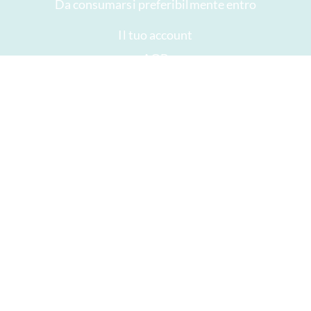
Da consumarsi preferibilmente entro
Il tuo account
AGB
Diritto di recesso
privacy
Mappa del sito
Premi
Öffnungszeiten
Impressum
Buon cioccolato
Fretta
Dare via il cioccolato
ICA