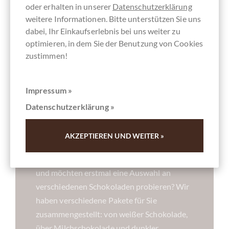
oder erhalten in unserer
Datenschutzerklärung
weitere Informationen. Bitte unterstützen Sie uns
dabei, Ihr Einkaufserlebnis bei uns weiter zu
optimieren, in dem Sie der Benutzung von Cookies
zustimmen!
Impressum »
Datenschutzerklärung »
Probiersets
bei chocolats-de-luxe.de
AKZEPTIEREN UND WEITER »
Sie wissen noch nicht genau, was Sie wollen
und möchten erstmal eine Auswahl an
verschiedenen Schokoladen probieren? Wir
haben verschiedene Pakete für Sie
zusammengestellt: von weißer Schokolade,
über Milchschokolade und dunkler