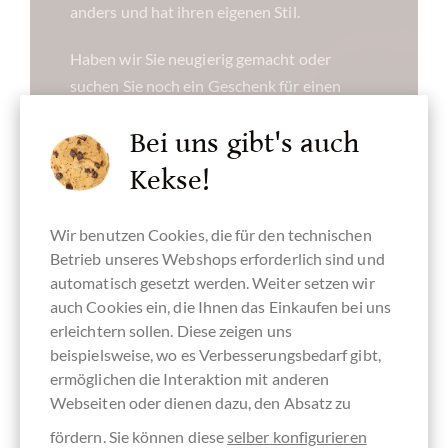
anders und hat ihren eigenen Stil.
Haben wir Sie neugierig gemacht oder
suchen Sie noch ein Geschenk für einen
lieben Menschen? Probieren Sie ein Schoko
Bei uns gibt's auch
ABO für drei, sechs oder zwölf Monate aus.
Beim Ganzjahres ABO gibt’s von uns noch
Kekse!
ein 13. Genießerpaket zu Weihnachten oder
zum Geburtstag gratis dazu.
Wir benutzen Cookies, die für den technischen
Betrieb unseres Webshops erforderlich sind und
automatisch gesetzt werden. Weiter setzen wir
JETZT ENTDECKEN »
auch Cookies ein, die Ihnen das Einkaufen bei uns
erleichtern sollen. Diese zeigen uns
beispielsweise, wo es Verbesserungsbedarf gibt,
ermöglichen die Interaktion mit anderen
Webseiten oder dienen dazu, den Absatz zu
fördern. Sie können diese
selber konfigurieren