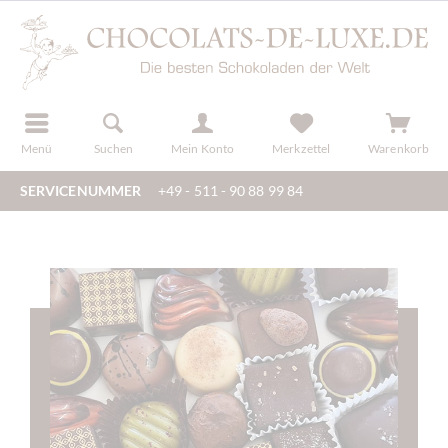
der
registrieren
Menü
Suchen
Mein Konto
Merkzettel
Warenkorb
SERVICENUMMER
+49 - 511 - 90 88 99 84