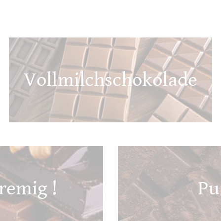
Vollmilchschokolade
remig !
Pu