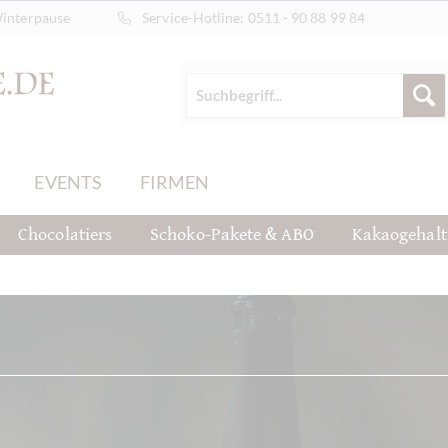
Winterpause
Service-Hotline:
0511 - 90 88 99 84
EVENTS
FIRMEN
Chocolatiers
Schoko-Pakete & ABO
Kakaogehalt