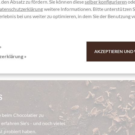
 den Absatz zu fördern. Sie können diese
selber konfigurieren
ode
atenschutzerklärung
weitere Informationen. Bitte unterstützen S
erlebnis bei uns weiter zu optimieren, in dem Sie der Benutzung 
olade
Sc
»
AKZEPTIEREN UND 
zerklärung »
s
e beim Chocolatier zu
erfahren Sie's - und noch vieles
st probiert haben.