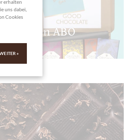
r erhalten
ie uns dabei,
von Cookies
hokoladen ABO
WEITER »