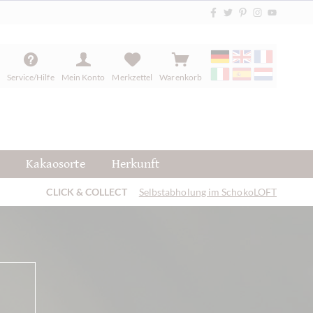
Service/Hilfe
Mein Konto
Merkzettel
Warenkorb
Kakaosorte
Herkunft
CLICK & COLLECT
Selbstabholung im SchokoLOFT