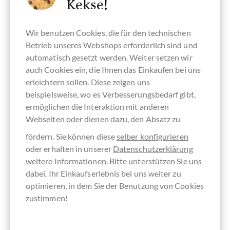
Kekse!
Palmöl oder auch Palmfett genannt wird, wird aus der
Ölpalme gewonnen. Diese wird hauptsächlich in
Wir benutzen Cookies, die für den technischen
Südostasien angebaut. In Indonesien und Malaysia wird
Betrieb unseres Webshops erforderlich sind und
das meiste. Palmöl ist weltweit das am meisten
automatisch gesetzt werden. Weiter setzen wir
produzierte Pflanzenöl.
auch Cookies ein, die Ihnen das Einkaufen bei uns
erleichtern sollen. Diese zeigen uns
Warum wird Palmöl überhaupt
beispielsweise, wo es Verbesserungsbedarf gibt,
ermöglichen die Interaktion mit anderen
verwendet?
Webseiten oder dienen dazu, den Absatz zu
Palmöl wird vor allem bei Industrieprodukten eingesetzt,
fördern. Sie können diese
selber konfigurieren
die streichfähig sein und cremiger schmecken sollen. Das
oder erhalten in unserer
Datenschutzerklärung
können also zum Beispiel Schokocremes sein oder
weitere Informationen. Bitte unterstützen Sie uns
Schokoladen die einen zarten Schmelz erhalten sollen,
dabei, Ihr Einkaufserlebnis bei uns weiter zu
wenn die Qualität des eingesetzten Kakaos nicht so gut
optimieren, in dem Sie der Benutzung von Cookies
ist. In Schokolade wird zudem Palmöl für Füllungen und
zustimmen!
häufig als Ersatz für Kakaobutter verwendet. Im
Gegensatz zu anderen pflanzlichen Fetten ist Palmfett