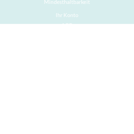
Mindesthaltbarkeit
Ihr Konto
AGB
Widerrufsrecht
Datenschutz
Sitemap
Auszeichnungen
Öffnungszeiten
Impressum
Gute Schokolade
Presse
Schokolade verschenken
ICA