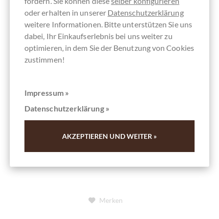
fördern. Sie können diese
selber konfigurieren
oder erhalten in unserer
Datenschutzerklärung
weitere Informationen. Bitte unterstützen Sie uns
dabei, Ihr Einkaufserlebnis bei uns weiter zu
chocolats-de-luxe.de
optimieren, in dem Sie der Benutzung von Cookies
100% Kakaomasse - Neue 100%
zustimmen!
Schokoladen im Probierpaket
Impressum »
Datenschutzerklärung »
Details
AKZEPTIEREN UND WEITER »
Derzeit ausverkauft !
Merken