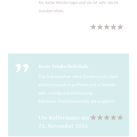
für kalte Wintertage und sie ist sehr leicht
zuzubereiten.
Felix Lukas
am
19.
Dezember 2022
Beste Trinkschokolade
Das Kakaopulver ohne Zuckerzusatz lässt
sich klumpenfrei auflösen und schmeckt
sehr cremig und vollmundig.
Die beste Trinkschokolade, die es gibt!!!
Ute Koltermann
am
21. November 2016