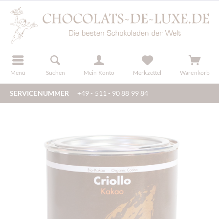
der
registrieren
Menü
Suchen
Mein Konto
Merkzettel
Warenkorb
SERVICENUMMER
+49 - 511 - 90 88 99 84