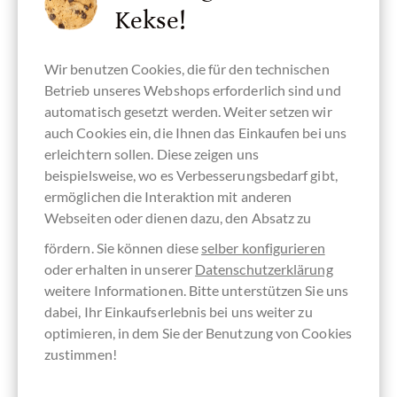
Kekse!
IHRE VORTEILE
BEI
CHOCOLATS-DE-LUXE.DE
Wir benutzen Cookies, die für den technischen
Betrieb unseres Webshops erforderlich sind und
Riesige Produktauswahl
automatisch gesetzt werden. Weiter setzen wir
auch Cookies ein, die Ihnen das Einkaufen bei uns
Kein Mindestbestellwert
erleichtern sollen. Diese zeigen uns
Versandfertig am Bestelltag *
beispielsweise, wo es Verbesserungsbedarf gibt,
Gratis Versand in D ab 60 €
ermöglichen die Interaktion mit anderen
Webseiten oder dienen dazu, den Absatz zu
Weltweite Lieferung per DHL
fördern. Sie können diese
selber konfigurieren
Schnelle Lieferung mit DPD
oder erhalten in unserer
Datenschutzerklärung
Im Feinschmecker-Magazin Einkaufsguide empfohlen
weitere Informationen. Bitte unterstützen Sie uns
dabei, Ihr Einkaufserlebnis bei uns weiter zu
* An Werktagen für vorrätige Waren, bei Bestellung und Zahlung bis 12 Uhr
optimieren, in dem Sie der Benutzung von Cookies
zustimmen!
Andere Kunden bewerteten Criollo 100