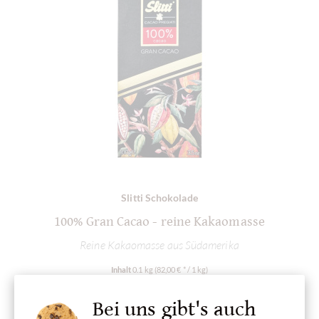
Slitti Schokolade
100% Gran Cacao - reine Kakaomasse
Reine Kakaomasse aus Südamerika
Inhalt
0.1 kg
(82,00 € * / 1 kg)
8,20 €
*
Bei uns gibt's auch