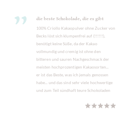
die beste Schokolade, die es gibt
100% Criollo Kakaopulver ohne Zucker von
Becks löst sich klumpenfrei auf (!!!!!!),
benötigt keine Süße, da der Kakao
vollmundig und cremig ist ohne den
bitteren und sauren Nachgeschmack der
meisten hochprozentigen Kakaosorten...
er ist das Beste, was ich jemals genossen
habe... und das sind sehr viele hochwertige
und zum Teil sündhaft teure Schokoladen
iris striesow
am
26.
Mai 2015