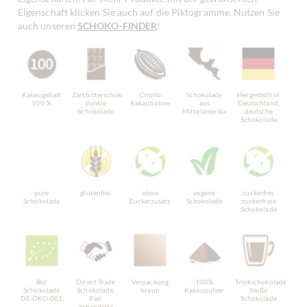
Eigenschaft klicken Sie auch auf die Piktogramme. Nutzen Sie
auch unseren
SCHOKO-FINDER
!
Kakaogehalt
Zartbitterschokolade,
Criollo
Schokolade
Hergestellt in
100 %
dunkle
Kakaobohne
aus
Deutschland,
Schokolade
Mittelamerika
deutsche
Schokolade
pure
glutenfrei
ohne
vegane
zuckerfrei,
Schokolade
Zuckerzusatz
Schokolade
zuckerfreie
Schokolade
Bio
Direct Trade
Verpackung
100%
Trinkschokolade,
Schokolade
Schokolade,
braun
Kakaopulver
heiße
DE-ÖKO-001
Fair
Schokolade
gehandelte