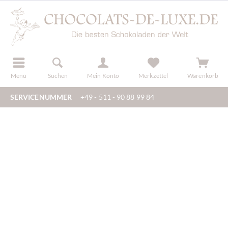
der
registrieren
Menü
Suchen
Mein Konto
Merkzettel
Warenkorb
SERVICENUMMER
+49 - 511 - 90 88 99 84