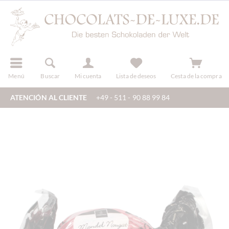
registro
Menú
Buscar
Mi cuenta
Lista de deseos
Cesta de la compra
ATENCIÓN AL CLIENTE
+49 - 511 - 90 88 99 84