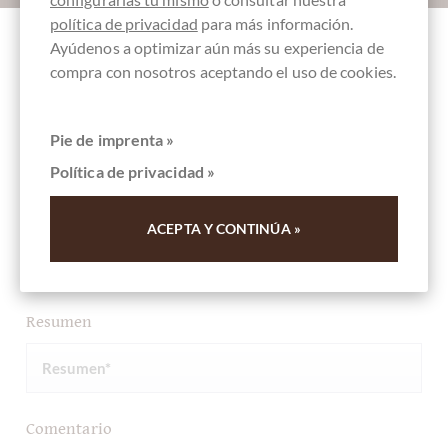
política de privacidad
para más información.
Ayúdenos a optimizar aún más su experiencia de
Otros clientes evaluados Schokoladen
compra con nosotros aceptando el uso de cookies.
Osterei Mandel Nougat in
Vollmilchschokolade
Pie de imprenta »
Política de privacidad »
Escriba la primera reseña y ayude a otros clientes. Gracias
por su apoyo.
ACEPTA Y CONTINÚA »
Ihre Meinung
Resumen
Comentario