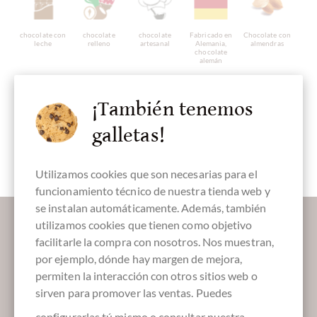
chocolate con
chocolate
chocolate
Fabricado en
Chocolate con
leche
relleno
artesanal
Alemania,
almendras
chocolate
alemán
¡También tenemos
galletas!
Chocolate con
sin alcohol
sin gluten
Embalaje
Huevos de
turrón
Rojo
Pascua de
chocolate
Utilizamos cookies que son necesarias para el
funcionamiento técnico de nuestra tienda web y
se instalan automáticamente. Además, también
Déjanos endulzar tu bandeja de entrada:
utilizamos cookies que tienen como objetivo
facilitarle la compra con nosotros. Nos muestran,
por ejemplo, dónde hay margen de mejora,
permiten la interacción con otros sitios web o
Absenden
sirven para promover las ventas. Puedes
configurarlas tú mismo
o consultar nuestra