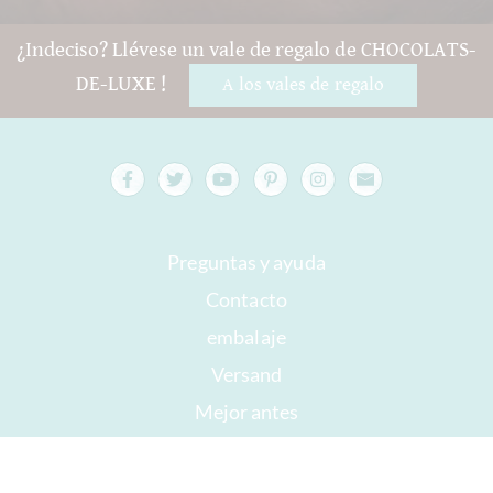
¿Indeciso? Llévese un vale de regalo de CHOCOLATS-
DE-LUXE !
A los vales de regalo
Preguntas y ayuda
Contacto
embalaje
Versand
Mejor antes
Su cuenta