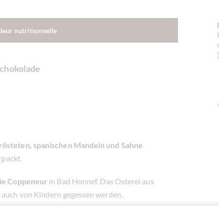
aleur nutritionnelle
Schokolade
rösteten, spanischen Mandeln und Sahne
rpackt.
rie Coppeneur
in Bad Honnef. Das Osterei aus
 auch von Kindern gegessen werden.
große und kleine Genießer und erinnert jedes