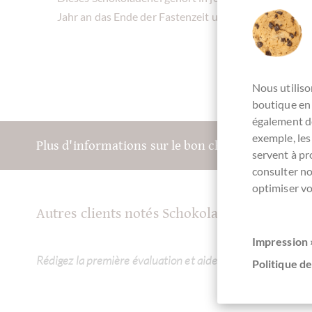
Jahr an das Ende der Fastenzeit und an den Frühling
Nous utiliso
boutique en 
également de
exemple, les
Plus d'informations sur le bon chocolat? Inscriv
servent à p
consulter n
optimiser vo
Autres clients notés Schokoladen Osterei 
Impression 
Rédigez la première évaluation et aidez les autres clients.
Politique de