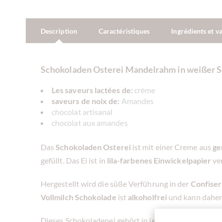
Description
Caractéristiques
Ingrédients et v
Schokoladen Osterei Mandelrahm in weißer 
Les saveurs lactées de:
crème
saveurs de noix de:
Amandes
chocolat artisanal
chocolat aux amandes
Das
Schokoladen Osterei
ist mit einer Creme aus
ge
gefüllt. Das Ei ist in
lila-farbenes Einwickelpapier
ve
Hergestellt wird die süße Verführung in der
Confise
Vollmilch
Schokolade
ist
alkoholfrei
und kann daher
Dieses Schokoladenei gehört in jedes
Osternest
für 