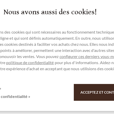
sanfang. Wir wünschen viel Freude damit!
Nous avons aussi des cookies!
ns des cookies qui sont nécessaires au fonctionnement technique
ligne et qui sont définis automatiquement. En outre, nous utiliso
s cookies destinés à faciliter vos achats chez nous. Elles nous ind
 points à améliorer, permettent une interaction avec d'autres sit
ez-vous ici pour notre SchokoNEWS:
romouvoir les ventes. Vous pouvez
configurer ces derniers vous-
otre
politique de confidentialité
pour plus d'informations. Aidez-n
tre expérience d'achat en acceptant que nous utilisions des cooki
Mandelrahm in weißer Schokolade
»
ACCEPTEZ ET CONTI
 Merci pour votre soutien.
 confidentialité »