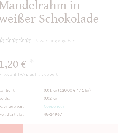
Mandelrahm in
weißer Schokolade
Bewertung abgeben
1,20 €
*
Prix dont TVA
plus frais de port
contient:
0.01 kg (120,00 € * / 1 kg)
poids:
0,02 kg
Fabriqué par:
Coppeneur
Réf. d'article :
48-14967