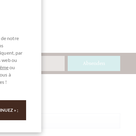
 de notre
ns
iquent, par
es web ou
Absenden
même
ou
ous à
es !
Ihre Meinung
Résumé
NUEZ » ;