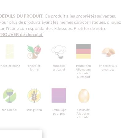
DÉTAILS DU PRODUIT
. Ce produit a les propriétés suivantes.
Pour plus de produits ayant les mêmes caractéristiques, cliquez
sur l'icône correspondante ci-dessous. Profitez de notre
TROUVER de chocolat
!
chocolat blanc
chocolat
chocolat
Produit en
chocolat aux
fourré
artisanal
Allemagne,
amandes
chocolat
allemand
sans alcool
sans gluten
Emballage
Oeufs de
pourpre
Pâques en
chocolat