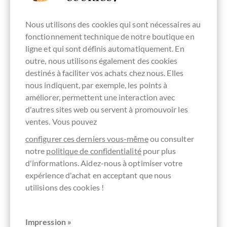
Nous utilisons des cookies qui sont nécessaires au
Büro & Kollegen
fonctionnement technique de notre boutique en
ligne et qui sont définis automatiquement. En
outre, nous utilisons également des cookies
destinés à faciliter vos achats chez nous. Elles
nous indiquent, par exemple, les points à
améliorer, permettent une interaction avec
d'autres sites web ou servent à promouvoir les
Paare
ventes. Vous pouvez
configurer ces derniers vous-même
ou consulter
notre
politique de confidentialité
pour plus
d'informations. Aidez-nous à optimiser votre
expérience d'achat en acceptant que nous
Dankeschön Geschenke
utilisions des cookies !
Wir finden: Schokolade gehört zu Weihnachten
Impression »
einfach dazu! Verbringen Sie zusammen mit uns