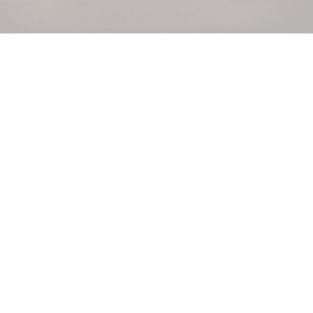
Indécis ? Prenez un chèques cadeaux CHOCOLATS-DE-
LUXE !
Vers les chèques cadeaux
Questions et aide
Contact
emballage
Versand
À consommer de préférence avant
Votre compte