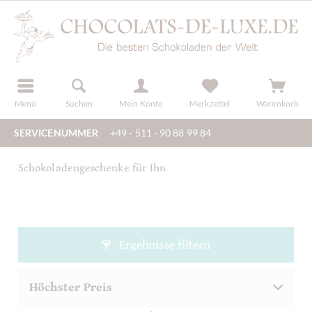
der
registrieren
Menü
Suchen
Mein Konto
Merkzettel
Warenkorb
SERVICENUMMER
+49 - 511 - 90 88 99 84
Schokoladengeschenke für Ihn
Ergebnisse filtern