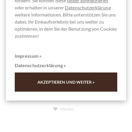
fördern. Sie können diese
selber konfigurieren
oder erhalten in unserer
Datenschutzerklärung
weitere Informationen. Bitte unterstützen Sie uns
chocolats-de-luxe.de
dabei, Ihr Einkaufserlebnis bei uns weiter zu
Schokolade aus Mittelamerika im Paket
optimieren, in dem Sie der Benutzung von Cookies
zustimmen!
Urlaubsträume aus dunkler Schokolade
Impressum »
Details
Datenschutzerklärung »
Derzeit ausverkauft !
AKZEPTIEREN UND WEITER »
Merken