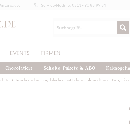
Winterpause
Service-Hotline:
0511 - 90 88 99 84
EVENTS
FIRMEN
Chocolatiers
Schoko-Pakete & ABO
Kakaogeha
akete
Geschenkdose Engelslachen mit Schokolade und Sweet Fingerfoo