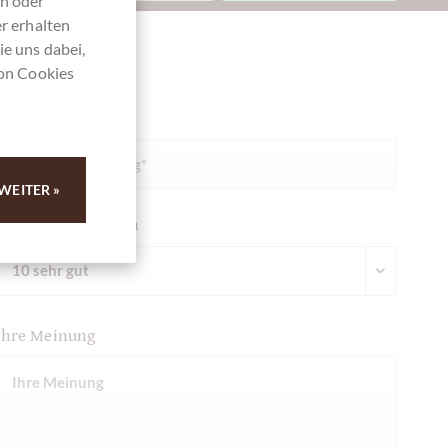
en oder
r erhalten
ie uns dabei,
Ihre Meinung
von Cookies
Zusammenfassung
WEITER »
Bewertung abgeben
Ihre Meinung