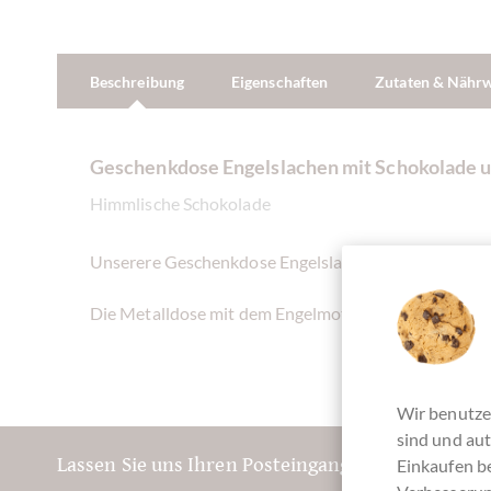
Beschreibung
Eigenschaften
Zutaten & Nähr
Geschenkdose Engelslachen mit Schokolade 
Himmlische Schokolade
Unserere Geschenkdose Engelslachen ist mit einer S
Die Metalldose mit dem Engelmotiv lässt sich wieder
Wir benutze
sind und aut
Lassen Sie uns Ihren Posteingang versüßen:
Einkaufen be