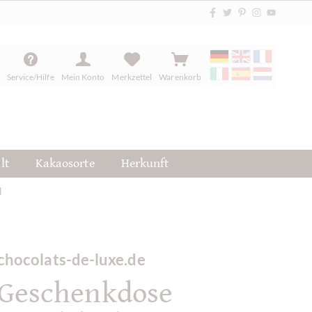
Service/Hilfe
Mein Konto
Merkzettel
Warenkorb
lt
Kakaosorte
Herkunft
d
chocolats-de-luxe.de
Geschenkdose