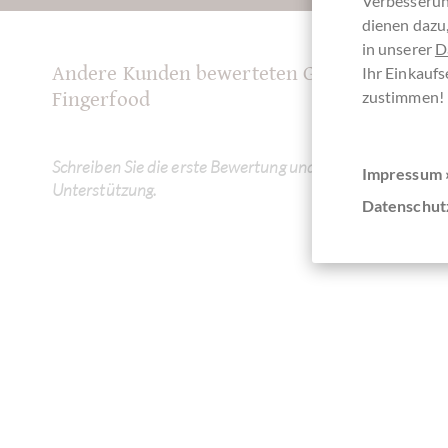
Verbesserun
dienen dazu,
in unserer
D
Andere Kunden bewerteten Geschenkdose En
Ihr Einkaufs
zustimmen!
Fingerfood
Schreiben Sie die erste Bewertung und helfen Sie dadurch
Impressum 
Unterstützung.
Datenschut