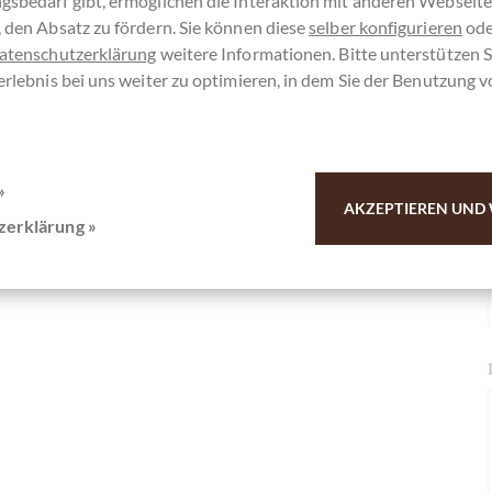
gsbedarf gibt, ermöglichen die Interaktion mit anderen Webseit
 den Absatz zu fördern. Sie können diese
selber konfigurieren
ode
atenschutzerklärung
weitere Informationen. Bitte unterstützen S
gelslachen mit Schokolade und Sweet
erlebnis bei uns weiter zu optimieren, in dem Sie der Benutzung 
 anderen Kunden. Vielen Dank für Ihre
»
AKZEPTIEREN UND 
zerklärung »