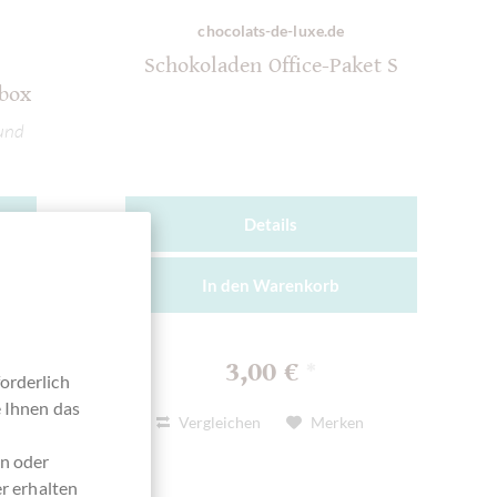
chocolats-de-luxe.de
Schokoladen Office-Paket S
nbox
und
Details
In den
Warenkorb
3,00 €
*
orderlich
e Ihnen das
Vergleichen
Merken
en oder
r erhalten