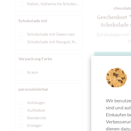
Italien, italienische Schokolade
chocolats
Geschenkset 
Schokolade mit
Schokolade
Schokoladen mit 
Schokolade mit Gewürzen
W
Schokolade mit Nougat, Nougatschokolade
Verpackung Farbe
De
braun
Derzeit a
personalisierbar
Wir benutze
Anhänger
sind und aut
Aufkleber
Vergleichen
Einkaufen be
Banderole
Verbesserun
Einleger
dienen dazu,