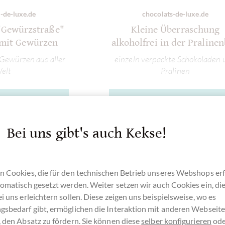
-de-luxe.de
chocolats-de-luxe.de
"Gewürzstraße"
Kleine Überraschung
 mit Gewürzen
alkoholfrei in der Praline
Gewürzen aus aller
einzeln verpackte Schokoladen 
elt
Pralinen
tails
Details
usverkauft !
Derzeit ausverkauft !
Bei uns gibt's auch Kekse!
n Cookies, die für den technischen Betrieb unseres Webshops erf
omatisch gesetzt werden. Weiter setzen wir auch Cookies ein, di
Merken
Vergleichen
Merken
i uns erleichtern sollen. Diese zeigen uns beispielsweise, wo es
gsbedarf gibt, ermöglichen die Interaktion mit anderen Webseit
 den Absatz zu fördern. Sie können diese
selber konfigurieren
ode