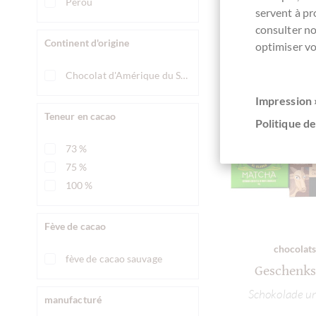
Pérou
servent à p
consulter n
Continent d'origine
optimiser vo
Chocolat d'Amérique du Sud
Impression 
Teneur en cacao
Politique de
73 %
75 %
100 %
Fève de cacao
chocolats
fève de cacao sauvage
Geschenks
Schokolade u
manufacturé