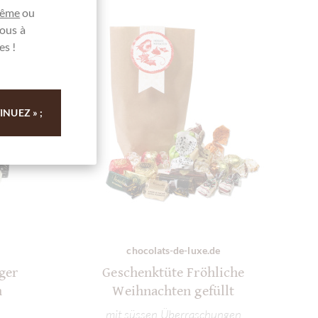
même
ou
ous à
es !
NUEZ » ;
chocolats-de-luxe.de
ger
Geschenktüte Fröhliche
h
Weihnachten gefüllt
mit süssen Überraschungen