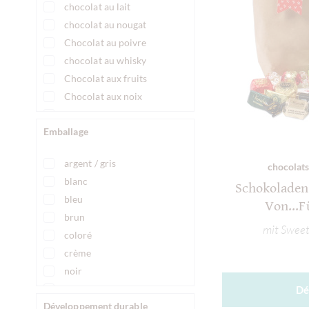
chocolat au lait
chocolat au nougat
Chocolat au poivre
chocolat au whisky
Chocolat aux fruits
Chocolat aux noix
Chocolat avec café
Emballage
Chocolat avec du pain
Chocolat avec massepain
argent / gris
chocolats
Chocolat avec menthe
blanc
Chocolat avec sucre
Schokoladen
bleu
Chocolat avec thé
Von...F
brun
chocolat pur, sans ingrédients
mit Sweet
coloré
Chocolat à l'alcool
crème
chocolat à l'orange
noir
chocolat à la framboise, chocolat à la framboise
Or
Dé
Chocolat à la noisette
Développement durable
orange