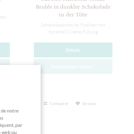
Brulée in dunkler Schokolade
in der Tüte
iten
Schokoladenkaviar Pralinen mit
Karamell Creme Füllung
Détails
Actuellement épuisé !
Comparer
Se souv.
 de notre
ns
iquent, par
es web ou