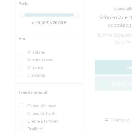
Preis
Sawade Berlin
chocolats
Venchi
Schokolade f
Zotter Schokolade
de
0,10 €
à
20,00 €
cremigen
Dunkle Schokolad
Vin
Seite im
Vin blanc
Vin mousseux
Dé
Vin rosé
vin rouge
Actuellem
Type de produit
Chocolat chaud
Chocolat Truffe
Comparer
Crème à tartiner
Pralines