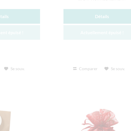
tails
Détails
ent épuisé !
Actuellement épuisé !
Se souv.
Comparer
Se souv.