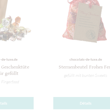
-de-luxe.de
chocolats-de-luxe.de
 Geschenktüte
Sternenbeutel Frohes Fe
ür gefüllt
gefüllt mit bunten Sweets
 Fingerfood
tails
Détails