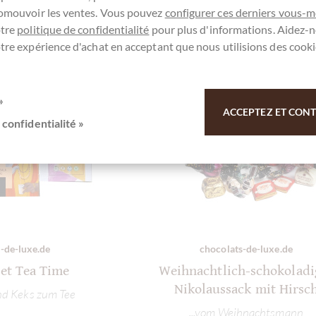
romouvoir les ventes. Vous pouvez
configurer ces derniers vous-
otre
politique de confidentialité
pour plus d'informations. Aidez-n
tre expérience d'achat en acceptant que nous utilisions des cooki
»
ACCEPTEZ ET CONTI
 confidentialité »
-de-luxe.de
chocolats-de-luxe.de
et Tea Time
Weihnachtlich-schokoladi
Nikolaussack mit Hirsc
nd Keks zum Tee
...vom Weihnachtsmann