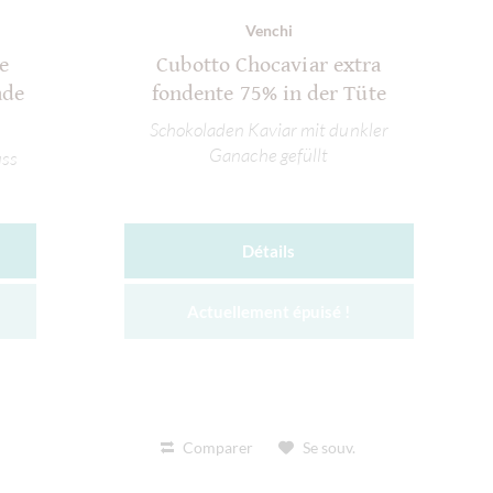
Venchi
e
Cubotto Chocaviar extra
ade
fondente 75% in der Tüte
Schokoladen Kaviar mit dunkler
Ganache gefüllt
uss
Détails
Actuellement épuisé !
Comparer
Se souv.