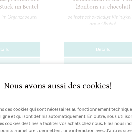
Stück im Beutel
(Bonbons au chocolat)
l im Organzabeutel
beliebte schokoladige Kleinigke
ohne Alkohol
tails
Détails
ent épuisé !
Actuellement épuisé !
Nous avons aussi des cookies!
Se souv.
Comparer
Se souv.
ns des cookies qui sont nécessaires au fonctionnement technique
ligne et qui sont définis automatiquement. En outre, nous utiliso
s cookies destinés à faciliter vos achats chez nous. Elles nous ind
 points à améliorer, permettent une interaction avec d'autres sit