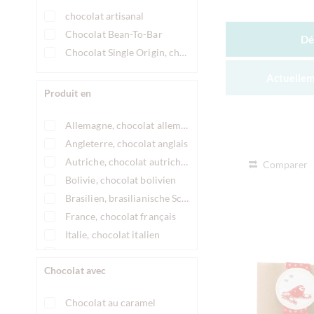
chocolat artisanal
Chocolat Bean-To-Bar
Dé
Chocolat Single Origin, chocolat d'origine unique
Actuellem
Produit en
Allemagne, chocolat allemand
Angleterre, chocolat anglais
Autriche, chocolat autrichien
Comparer
Bolivie, chocolat bolivien
Brasilien, brasilianische Schokolade
France, chocolat français
Italie, chocolat italien
Mexique, chocolat mexicain
Chocolat avec
Chocolat au caramel