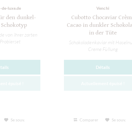
-de-luxe.de
Venchi
ür den dunkel-
Cubotto Chocaviar Crèm
 Schokotyp
Cacao in dunkler Schokol
in der Tüte
e von ihrer zarten
 Probierset
Schokoladenkaviar mit Haseln
Creme Füllung
tails
Détails
ent épuisé !
Actuellement épuisé !
Se souv.
Comparer
Se souv.