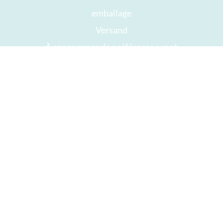
emballage
Versand
À consommer de préférence avant
Votre compte
AGB
Droit de rétractation
intimité
Plan du site
Récompenses
Öffnungszeiten
Impressum
Bon chocolat