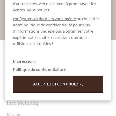
Inscrivez-vous ici pour notre SchokoNEWS:
d'autres sites web ou servent à promouvoir les
ventes. Vous pouvez
configurer ces derniers vous-même
ou consulter
notre
politique de confidentialité
pour plus
Absenden
d'informations. Aidez-nous à optimiser votre
expérience d'achat en acceptant que nous
utilisions des cookies !
Autres clients notés Schokoladen Osterei
Impression »
Mango Passionsfrucht in weißer Schokolade
Politique de confidentialité »
Rédigez la première évaluation et aidez les autres clients.
ACCEPTEZ ET CONTINUEZ » ;
Merci pour votre soutien.
Ihre Meinung
Résumé