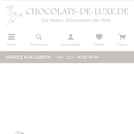
u
s'inscrire
Menu
Recherche
Mon compte
Mémo
Panier
SERVICE AUX CLIENTS
+49 - 511 - 90 88 99 84