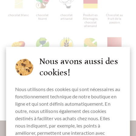
chocolat blanc
chocolat
chocolat
Produit en
Chocolat au
fourré
artisanal
Allemagne,
fruit de la
chocolat
passion
allemand
Chocolat à la
sans alcool
sans gluten
sans noix
Emballage
Nous avons aussi des
mangue
rouge
cookies!
Nous utilisons des cookies qui sont nécessaires au
Oeufs de
fonctionnement technique de notre boutique en
Pâques en
chocolat
ligne et qui sont définis automatiquement. En
outre, nous utilisons également des cookies
destinés à faciliter vos achats chez nous. Elles
nous indiquent, par exemple, les points à
Plus d'informations sur le bon chocolat?
améliorer, permettent une interaction avec