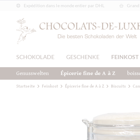
Expédition dans le monde entier par DHL
Grand 
SCHOKOLADE
GESCHENKE
FEINKOST
Genusswelten
Épicerie fine de A à Z
boiss
Startseite
Feinkost
Épicerie fine de A à Z
Biscuits
Can