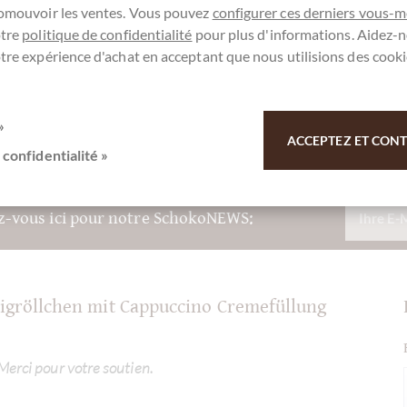
romouvoir les ventes. Vous pouvez
configurer ces derniers vous-
otre
politique de confidentialité
pour plus d'informations. Aidez-n
no - Teigröllchen mit Cappuccino
tre expérience d'achat en acceptant que nous utilisions des cooki
»
ACCEPTEZ ET CONTI
 confidentialité »
ez-vous ici pour notre SchokoNEWS:
Teigröllchen mit Cappuccino Cremefüllung
 Merci pour votre soutien.