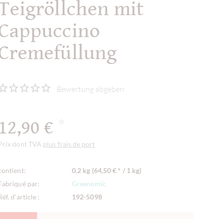
Teigröllchen mit
Cappuccino
Cremefüllung
Bewertung abgeben
12,90 €
*
Prix dont TVA
plus frais de port
contient:
0.2 kg (64,50 € * / 1 kg)
Fabriqué par:
Greenomic
Réf. d'article :
192-5098