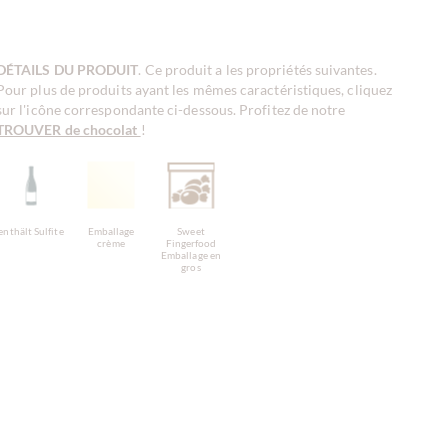
DÉTAILS DU PRODUIT
. Ce produit a les propriétés suivantes.
Pour plus de produits ayant les mêmes caractéristiques, cliquez
sur l'icône correspondante ci-dessous. Profitez de notre
TROUVER de chocolat
!
enthält Sulfite
Emballage
Sweet
crème
Fingerfood
Emballage en
gros