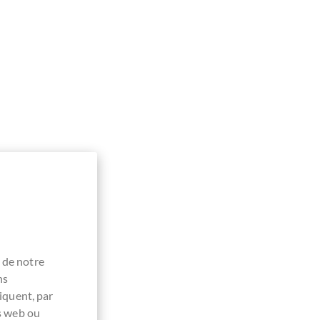
 de notre
ns
iquent, par
es web ou