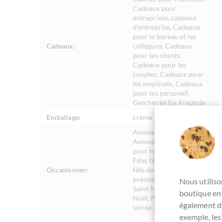
Cadeaux pour
entreprises, cadeaux
d'entreprise, Cadeaux
pour le bureau et les
Cadeaux:
collègues, Cadeaux
pour les clients,
Cadeaux pour les
couples, Cadeaux pour
les employés, Cadeaux
pour les personell,
Geschenke für Freunde
Emballage:
crème
Anniversaire,
Anniversaire, Cadeau
pour hommes, Désolé !,
Fête, fête des mères,
Occasionner:
fête des pères, Invité
présent, Jour de la
Nous utiliso
Saint-Nicolas , Merci !,
boutique en 
Noël, Parti, Pâques,
également de
soirée entre filles, été
exemple, les