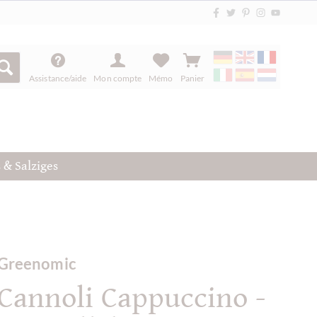
Assistance/aide
Mon compte
Mémo
Panier
 & Salziges
Greenomic
Cannoli Cappuccino -