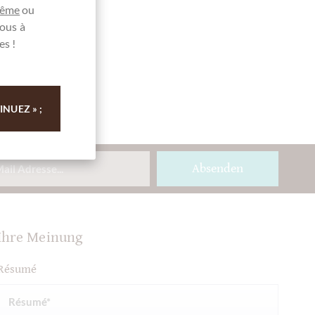
même
ou
ous à
es !
NUEZ » ;
Absenden
Ihre Meinung
Résumé