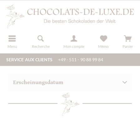
u
s'inscrire
Menu
Recherche
Mon compte
Mémo
Panier
SERVICE AUX CLIENTS
+49 - 511 - 90 88 99 84