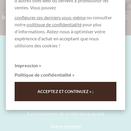
d'autres sites web ou servent à promouvoir les
ventes. Vous pouvez
Indécis ? Prenez un chèques cadeaux CHOCOLATS-DE-
configurer ces derniers vous-même
ou consulter
notre
politique de confidentialité
pour plus
LUXE !
Vers les chèques cadeaux
d'informations. Aidez-nous à optimiser votre
expérience d'achat en acceptant que nous
utilisions des cookies !
Impression »
Questions et aide
Politique de confidentialité »
Contact
ACCEPTEZ ET CONTINUEZ » ;
emballage
Versand
À consommer de préférence avant
Votre compte