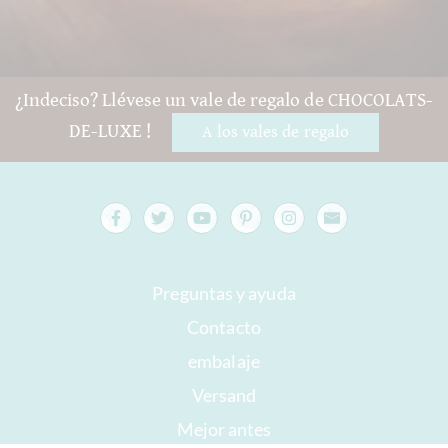
¿Indeciso? Llévese un vale de regalo de CHOCOLATS-
DE-LUXE !
A los vales de regalo
Preguntas y ayuda
Contacto
embalaje
Versand
Mejor antes