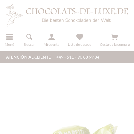
registro
Menú
Buscar
Mi cuenta
Lista de deseos
Cesta de la compra
ATENCIÓN AL CLIENTE
+49 - 511 - 90 88 99 84