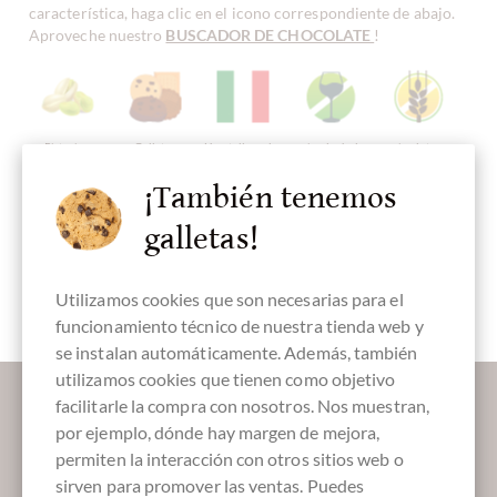
característica, haga clic en el icono correspondiente de abajo.
Aproveche nuestro
BUSCADOR DE CHOCOLATE
!
Pistazien
Galletas
Herstellungsland
sin alcohol
sin gluten
Italia
¡También tenemos
galletas!
Embalaje
Sweet Fingerfood
verde
Utilizamos cookies que son necesarias para el
funcionamiento técnico de nuestra tienda web y
se instalan automáticamente. Además, también
utilizamos cookies que tienen como objetivo
Déjanos endulzar tu bandeja de entrada:
facilitarle la compra con nosotros. Nos muestran,
por ejemplo, dónde hay margen de mejora,
permiten la interacción con otros sitios web o
sirven para promover las ventas. Puedes