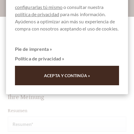
Absenden
configurarlas tú mismo
o consultar nuestra
política de privacidad
para más información.
Ayúdenos a optimizar aún más su experiencia de
compra con nosotros aceptando el uso de cookies.
Otros clientes evaluados Amaretto al
Pistacchio - weicher Mandelkeks mit
Pie de imprenta »
Pistazien
Política de privacidad »
Escriba la primera reseña y ayude a otros clientes. Gracias
ACEPTA Y CONTINÚA »
por su apoyo.
Ihre Meinung
Resumen