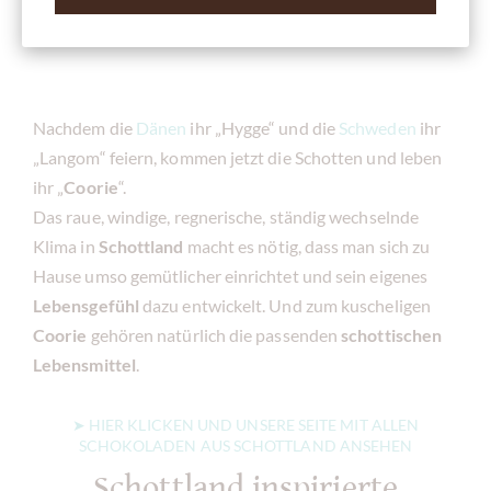
Leckeres aus Schottland
Nachdem die
Dänen
ihr „Hygge“ und die
Schweden
ihr
„Langom“ feiern, kommen jetzt die Schotten und leben
ihr „
Coorie
“.
Das raue, windige, regnerische, ständig wechselnde
Klima in
Schottland
macht es nötig, dass man sich zu
Hause umso gemütlicher einrichtet und sein eigenes
Lebensgefühl
dazu entwickelt. Und zum kuscheligen
Coorie
gehören natürlich die passenden
schottischen
Lebensmittel
.
➤ HIER KLICKEN UND UNSERE SEITE MIT ALLEN
SCHOKOLADEN AUS SCHOTTLAND ANSEHEN
Schottland inspirierte