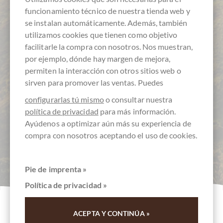
funcionamiento técnico de nuestra tienda web y
se instalan automáticamente. Además, también
utilizamos cookies que tienen como objetivo
facilitarle la compra con nosotros. Nos muestran,
por ejemplo, dónde hay margen de mejora,
permiten la interacción con otros sitios web o
sirven para promover las ventas. Puedes
configurarlas tú mismo
o consultar nuestra
política de privacidad
para más información.
Ayúdenos a optimizar aún más su experiencia de
compra con nosotros aceptando el uso de cookies.
Pie de imprenta »
Política de privacidad »
Coorie - Lebe schottisch
ACEPTA Y CONTINÚA »