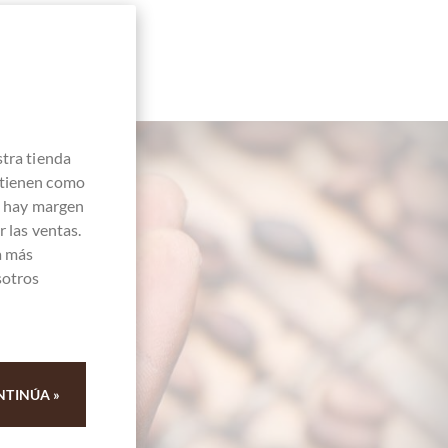
stra tienda
 tienen como
e hay margen
 las ventas.
a más
sotros
 84
NTINÚA »