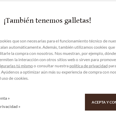
¡También tenemos galletas!
ookies que son necesarias para el funcionamiento técnico de nue
stalan automáticamente. Además, también utilizamos cookies que
ilitarle la compra con nosotros. Nos muestran, por ejemplo, dónd
ermiten la interacción con otros sitios web o sirven para promover
atención al cliente
igurarlas tú mismo
o consultar nuestra
política de privacidad
par
. Ayúdenos a optimizar aún más su experiencia de compra con no
9 - 511 - 90 88 99
 uso de cookies.
enta »
Lun-Vie 10 - 18 h
ACEPTA Y CO
privacidad »