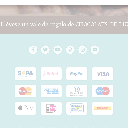
 Llévese un vale de regalo de CHOCOLATS-DE-LU