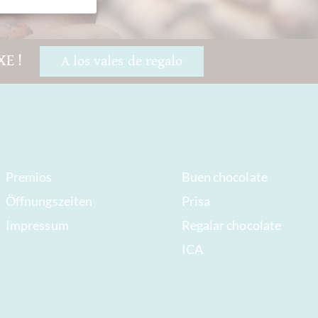
XE !
A los vales de regalo
Premios
Buen chocolate
Öffnungszeiten
Prisa
Impressum
Regalar chocolate
ICA