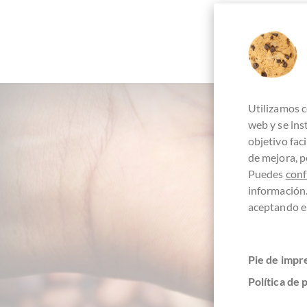
Utilizamos c
web y se in
objetivo fac
de mejora, p
Puedes
conf
información
+4
aceptando el
Pie de impr
Política de 