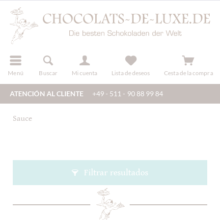
registro
Menú
Buscar
Mi cuenta
Lista de deseos
Cesta de la compra
ATENCIÓN AL CLIENTE
+49 - 511 - 90 88 99 84
Sauce
Filtrar resultados