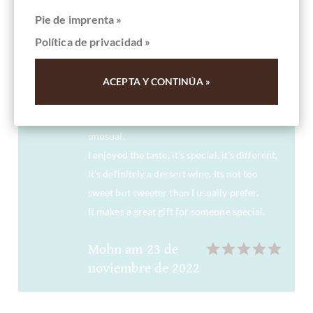
A perfect dessert wine.
Pie de imprenta »
It would compliment a chocolate tarte for
Política de privacidad »
instance or a Creme brûlée very well for
example.
As soon as one pours the wine, one notices
ACEPTA Y CONTINÚA »
the chocolate/ cacao note immediately. It’s
not too strong, it’s a delicate aroma but
unusual.
I enjoyed the taste, it’s special, it’s different,
it’s definitely a dessert wine. Its not too
sweet but sweeter than I usually prefer.
It makes a great gift for someone special.
Mohn
am
23 de
noviembre de 2022