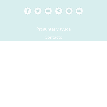
Preguntas y ayuda
Contacto
embalaje
Versand
Mejor antes
Su cuenta
AGB
Derecho a retirada
intimidad
Mapa del sitio