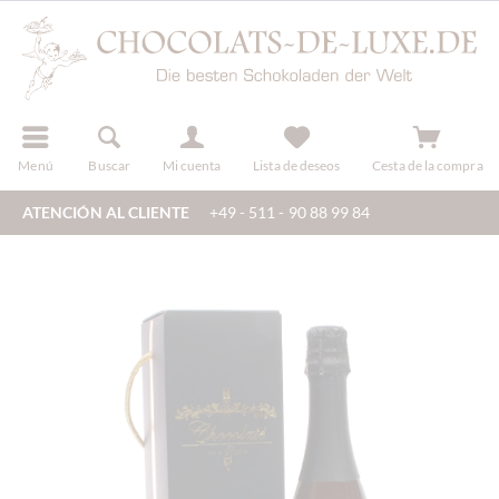
registro
Menú
Buscar
Mi cuenta
Lista de deseos
Cesta de la compra
ATENCIÓN AL CLIENTE
+49 - 511 - 90 88 99 84