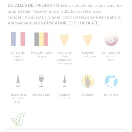
DETALLES DEL PRODUCTO
. Este producto tiene las siguientes
propiedades. Para ver más productos con la misma
característica, haga clic en el icono correspondiente de abajo.
Aproveche nuestro
BUSCADOR DE CHOCOLATE
!
Origen de
Herstellungsland
Weinsorte
Rebsorte
Contenido de
frijoles
Bélgica
Vino
Chardonnay
alcohol
Francia
espumoso /
6,5 %
champagne
Tamaño de la
con el alcohol
Contiene
sin gluten
sin lactosa
botella
sulfitos
0,75 l