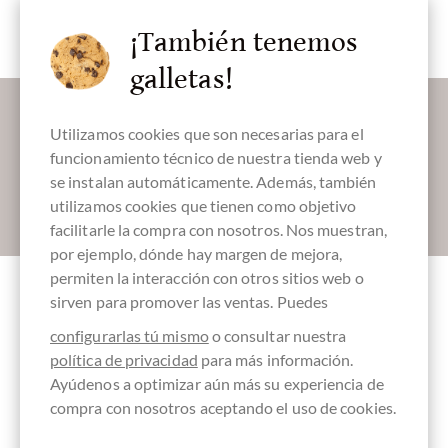
vegan-
amigable
¡También tenemos
galletas!
Déjanos endulzar tu bandeja de entrada:
Utilizamos cookies que son necesarias para el
funcionamiento técnico de nuestra tienda web y
se instalan automáticamente. Además, también
utilizamos cookies que tienen como objetivo
Absenden
facilitarle la compra con nosotros. Nos muestran,
por ejemplo, dónde hay margen de mejora,
permiten la interacción con otros sitios web o
sirven para promover las ventas. Puedes
Otros clientes evaluados Chocolate in a
configurarlas tú mismo
o consultar nuestra
Bottle im Geschenkkarton
política de privacidad
para más información.
Ayúdenos a optimizar aún más su experiencia de
compra con nosotros aceptando el uso de cookies.
Very different… interesting…