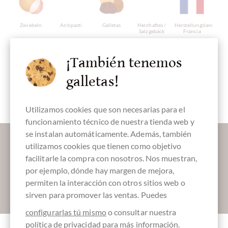
Zwiebeln
Antipasti
Galletas
Herzhaftes /
Herstellungsland
Salzgebäck
Francia
¡También tenemos
galletas!
Embalaje
Papel Kraft
Utilizamos cookies que son necesarias para el
funcionamiento técnico de nuestra tienda web y
se instalan automáticamente. Además, también
Déjanos endulzar tu bandeja de entrada:
utilizamos cookies que tienen como objetivo
facilitarle la compra con nosotros. Nos muestran,
por ejemplo, dónde hay margen de mejora,
permiten la interacción con otros sitios web o
Absenden
sirven para promover las ventas. Puedes
configurarlas tú mismo
o consultar nuestra
política de privacidad
para más información.