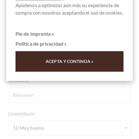
Ayúdenos a optimizar aún más su experiencia de
Otros clientes evaluados Sablés Oignons -
compra con nosotros aceptando el uso de cookies.
herzhaftes Gebäck mit Zwiebeln
Pie de imprenta »
Escriba la primera reseña y ayude a otros clientes. Gracias
Política de privacidad »
por su apoyo.
ACEPTA Y CONTINÚA »
Ihre Meinung
Resumen
Comentario