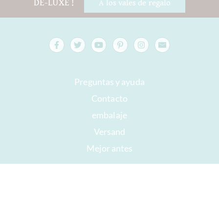
DE-LUXE !
A los vales de regalo
Preguntas y ayuda
Contacto
embalaje
Versand
Mejor antes
Su cuenta
AGB
Derecho a retirada