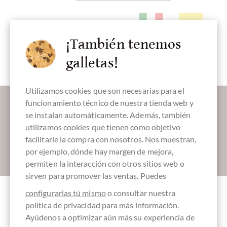
¡También tenemos
Antipasti
Rosmarin
Herzhaftes /
Herstellungsland
Embalaje
Salzgebäck
Italia
amarillo
galletas!
Utilizamos cookies que son necesarias para el
Déjanos endulzar tu bandeja de entrada:
funcionamiento técnico de nuestra tienda web y
se instalan automáticamente. Además, también
utilizamos cookies que tienen como objetivo
facilitarle la compra con nosotros. Nos muestran,
por ejemplo, dónde hay margen de mejora,
Absenden
permiten la interacción con otros sitios web o
sirven para promover las ventas. Puedes
configurarlas tú mismo
o consultar nuestra
política de privacidad
para más información.
Otros clientes evaluados Mattoncino al
Ayúdenos a optimizar aún más su experiencia de
Rosmarino - Salzgebäck mit Rosmarin