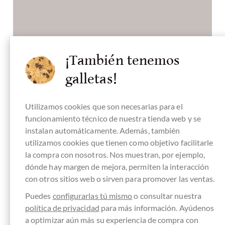
Konkret bedeutet Direct Trade, dass
Meybol Cacao den Bauern vor Ort in Peru
einen fairen Preis für ihre hochwertigen
Kakaobohnen zahlen. Damit können wir
¡También tenemos
dafür sorgen, dass sie ein anständiges
galletas!
Leben führen und die Zukunft für sich und
ihre Familien besser gestalten können. Es
Utilizamos cookies que son necesarias para el
geht um mehr als nur ein
Fairtrade
Siegel.
funcionamiento técnico de nuestra tienda web y se
Denn wir arbeiten eng mit unseren Bauern
instalan automáticamente. Además, también
zusammen und legen gemeinsame
utilizamos cookies que tienen como objetivo facilitarle
Standards fest - Seite an Seite, ebenbürtig
la compra con nosotros. Nos muestran, por ejemplo,
und nachhaltig. Lesen Sie dazu auch die
dónde hay margen de mejora, permiten la interacción
Spiegel Reportage:
Echt Fair ?
u.A. über
con otros sitios web o sirven para promover las ventas.
Meybol Estendorfer-Moran
Puedes
configurarlas tú mismo
o consultar nuestra
política de privacidad
para más información. Ayúdenos
a optimizar aún más su experiencia de compra con