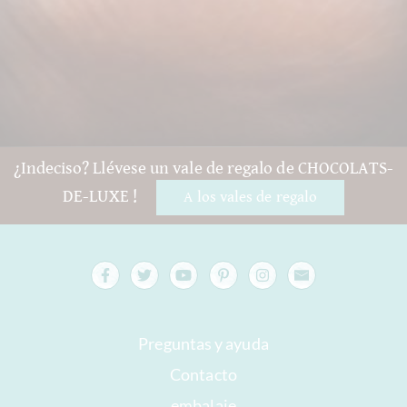
¿Indeciso? Llévese un vale de regalo de CHOCOLATS-
DE-LUXE !
A los vales de regalo
Preguntas y ayuda
Contacto
embalaje