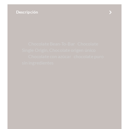
Descripción
3 Schokoladen aus
Nachhaltigkeitsprojekten
Chocolate Bean-To-Bar
,
Chocolate
Single Origin, Chocolate origen único
Chocolate con azúcar
,
chocolate puro
sin ingredientes
Abgesehen davon, dass uns diese drei
Schokoladen sehr gut schmecken möchten
wir mit dem Verkauf der drei
Projektschokoladen als Set einen Beitrag
zum Umweltschutz im peruanischen
Amazonasgebiet leisten, um den negativen
Entwicklungen vor Ort konkret und aktiv