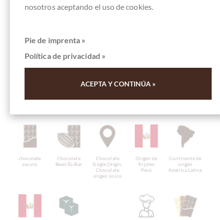
nosotros aceptando el uso de cookies.
Pie de imprenta »
Política de privacidad »
DETALLES DEL PRODUCTO
. Este producto tiene las siguientes
ACEPTA Y CONTINÚA »
propiedades. Para ver más productos con la misma
característica, haga clic en el icono correspondiente de abajo.
Aproveche nuestro
BUSCADOR DE CHOCOLATE
!
chocolate
Chocolate
Chocolate
Origen de
Continente de
oscuro
Bean-To-Bar
Single Origin,
frijoles
origen
Chocolate
Perú
América Latina
origen único