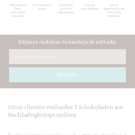
Fabricado en
Chocolate con
chocolate
Caja de
caja de
Perú,
azúcar
puro sin
chocolateros
degustación de
chocolate
ingredientes
chocolate
peruano
temática
Déjanos endulzar tu bandeja de entrada:
Absenden
Otros clientes evaluados 3 Schokoladen aus
Nachhaltigkeitsprojekten