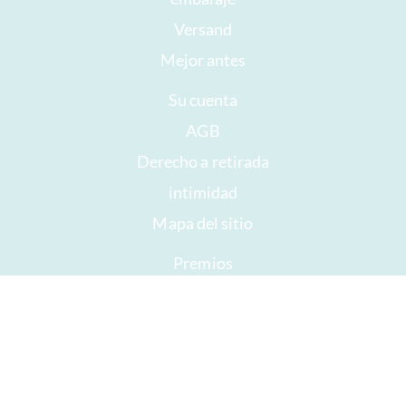
Versand
Mejor antes
Su cuenta
AGB
Derecho a retirada
intimidad
Mapa del sitio
Premios
Öffnungszeiten
Impressum
Buen chocolate
Prisa