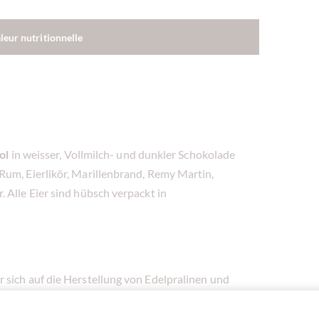
aleur nutritionnelle
ol
in weisser, Vollmilch- und dunkler Schokolade
Rum, Eierlikör, Marillenbrand, Remy Martin,
 Alle Eier sind hübsch verpackt in
 sich auf die Herstellung von Edelpralinen und
 besonderer Qualiät überzeugen. Der Erfolg gibt
lich in aller Munde.