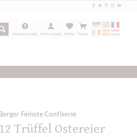
Assistance/aide
Mon compte
Mémo
Panier
Berger Feinste Confiserie
12 Trüffel Ostereier