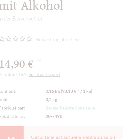
mit Alkohol
in der Eierschachtel
Bewertung abgeben
14,90 €
*
Prix dont TVA
plus frais de port
contient:
0.16 kg (93,13 € * / 1 kg)
poids:
0,2 kg
Fabriqué par:
Berger Feinste Confiserie
Réf. d'article :
20-7490
Cet article est actuellement épuisé ou