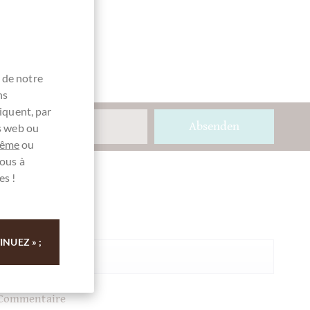
 de notre
ns
iquent, par
Absenden
es web ou
même
ou
ous à
es !
Ihre Meinung
Résumé
NUEZ » ;
Commentaire