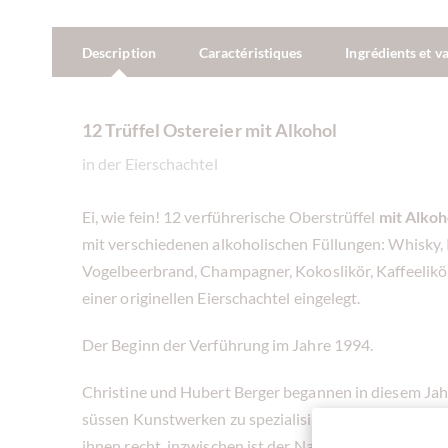
Description
Caractéristiques
Ingrédients et v
12 Trüffel Ostereier mit Alkohol
in der Eierschachtel
Ei, wie fein! 12 verführerische Oberstrüffel
mit Alkoh
mit verschiedenen alkoholischen Füllungen: Whisky, 
Vogelbeerbrand, Champagner, Kokoslikör, Kaffeelikör.
einer originellen Eierschachtel eingelegt.
Der Beginn der Verführung im Jahre 1994.
Christine und Hubert Berger begannen in diesem Jahr
süssen Kunstwerken zu spezialisieren. Sie wollen mit
ihnen recht, inzwischen ist der Name Berger buchstäb