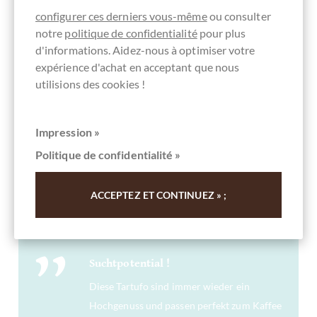
Pas de valeur minimale de commande
configurer ces derniers vous-même
ou consulter
Prêt à être expédié le jour de la commande*
notre
politique de confidentialité
pour plus
Expédition dans le monde entier par DHL
d'informations. Aidez-nous à optimiser votre
expérience d'achat en acceptant que nous
Recommandé par le magazine gastronomique
utilisions des cookies !
Feinschmecker
* Les jours ouvrables pour les marchandises en stock, pour les commandes et les
paiements reçus avant 12 heures
Impression »
Politique de confidentialité »
Autres clients notés Tartufi al Pistacchio
ACCEPTEZ ET CONTINUEZ » ;
Beutel Weiße Pistazien Trüffel
Suchtpotential !
Diese Tartufo sind immer wieder ein
Hochgenuss und passen perfekt zum Kaffee