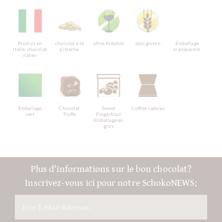
Produit en
chocolat à la
ohne Alkohol
sans gluten
Emballage
Italie, chocolat
pistache
transparent
italien
Emballage
Chocolat
Sweet
Coffret cadeau
vert
Truffe
Fingerfood
Emballage en
gros
Plus d'informations sur le bon chocolat?
Inscrivez-vous ici pour notre SchokoNEWS: