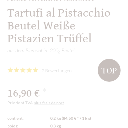
Tartufi al Pistacchio
Beutel Weiße
Pistazien Trüffel
aus dem Piemont im 200g Beutel
TOP
2 Bewertungen
16,90 €
*
Prix dont TVA
plus frais de port
contient:
0.2 kg (84,50 € * / 1 kg)
poids:
0,3 kg