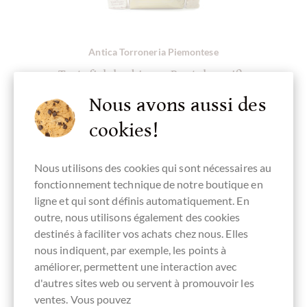
Antica Torroneria Piemontese
Tartufi dolce bianco Beutel - weiße
Schokoladen-Trüffel
Nous avons aussi des
aus dem Piemont im 200g Beutel
cookies!
Contenu
0.2 kg
(79,50 € * / 1 kg)
15,90 €
*
Nous utilisons des cookies qui sont nécessaires au
fonctionnement technique de notre boutique en
ligne et qui sont définis automatiquement. En
outre, nous utilisons également des cookies
>FORTE>VOS AVANTAGES
destinés à faciliter vos achats chez nous. Elles
nous indiquent, par exemple, les points à
AT
CHOCOLATS-DE-LUXE.COM
améliorer, permettent une interaction avec
d'autres sites web ou servent à promouvoir les
Grande sélection de produits
ventes. Vous pouvez