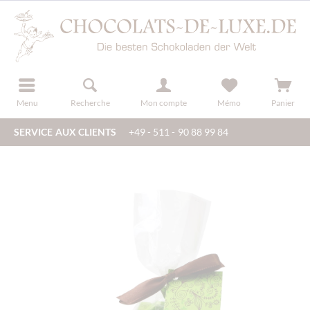
u
s'inscrire
Menu
Recherche
Mon compte
Mémo
Panier
SERVICE AUX CLIENTS
+49 - 511 - 90 88 99 84