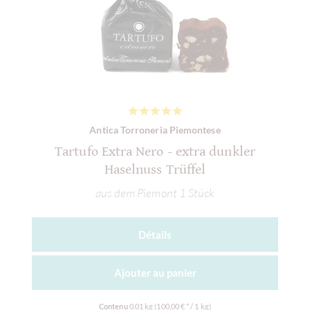
Antica Torroneria Piemontese
Tartufo Extra Nero - extra dunkler
Haselnuss Trüffel
aus dem Piemont 1 Stück
Détails
Ajouter au
panier
Contenu
0.01 kg
(100,00 € * / 1 kg)