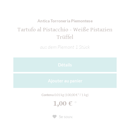
Antica Torroneria Piemontese
Tartufo al Pistacchio - Weiße Pistazien
Trüffel
aus dem Piemont 1 Stück
Détails
Ajouter au
panier
Contenu
0.01 kg
(100,00 € * / 1 kg)
1,00 €
*
Se souv.