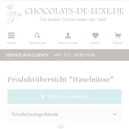
u
s'inscrire
Menu
Recherche
Mon compte
Mémo
Panier
SERVICE AUX CLIENTS
+49 - 511 - 90 88 99 84
Produktübersicht "Haselnüsse"
Filtrer les résultats