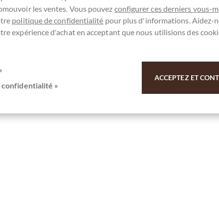
romouvoir les ventes. Vous pouvez
configurer ces derniers vous-
tails
otre
politique de confidentialité
pour plus d'informations. Aidez-n
tre expérience d'achat en acceptant que nous utilisions des cooki
ent épuisé !
»
ACCEPTEZ ET CONTI
 confidentialité »
Se souv.