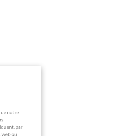
 de notre
ns
iquent, par
es web ou