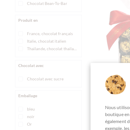
Chocolat Bean-To-Bar
Produit en
France, chocolat français
Italie, chocolat italien
Thaïlande, chocolat thaïlandais
Chocolat avec
Chocolat avec sucre
Ve
Emballage
Cubotto Ch
fondente 75
Nous utiliso
bleu
Schokoladen Ka
boutique en 
noir
Ganach
également de
Or
exemple, les