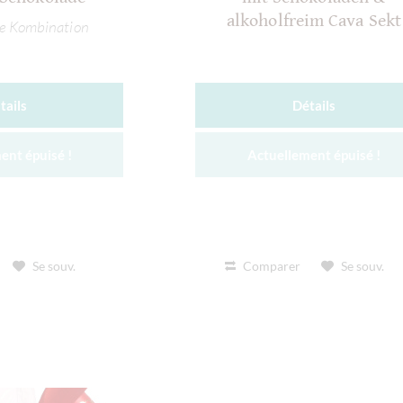
alkoholfreim Cava Sekt
he Kombination
tails
Détails
ent épuisé !
Actuellement épuisé !
Se souv.
Comparer
Se souv.