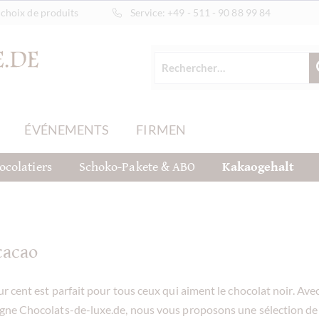
choix de produits
Service:
+49 - 511 - 90 88 99 84
ÉVÉNEMENTS
FIRMEN
ocolatiers
Schoko-Pakete & ABO
Kakaogehalt
cacao
r cent est parfait pour tous ceux qui aiment le chocolat noir. Avec
igne Chocolats-de-luxe.de, nous vous proposons une sélection d