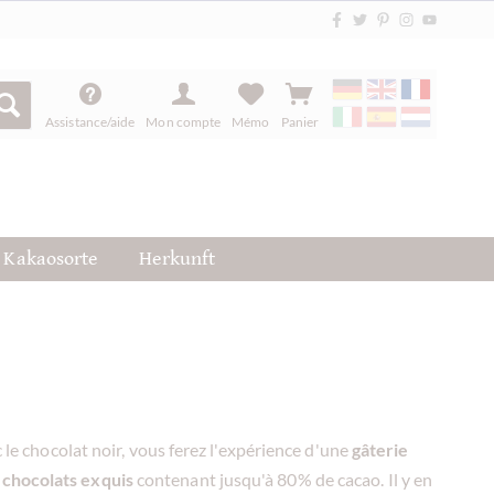
Assistance/aide
Mon compte
Mémo
Panier
Kakaosorte
Herkunft
 le chocolat noir, vous ferez l'expérience d'une
gâterie
e
chocolats exquis
contenant jusqu'à 80% de cacao. Il y en