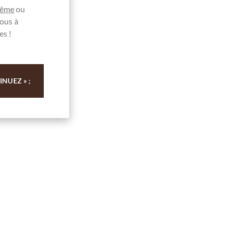
même
ou
ous à
es !
NUEZ » ;