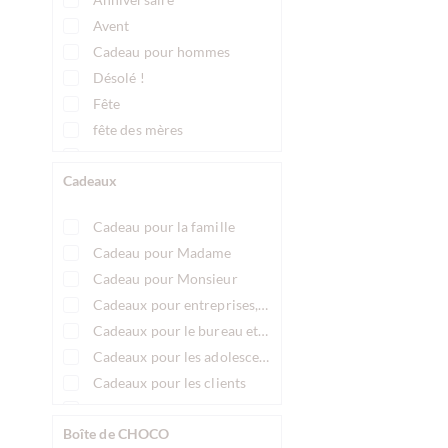
Avent
Cadeau pour hommes
Désolé !
Fête
fête des mères
fête des pères
Cadeaux
Invité présent
Jour de la Saint-Nicolas
Cadeau pour la famille
Merci !
Cadeau pour Madame
Noël
Cadeau pour Monsieur
Parti
Cadeaux pour entreprises, cadeaux d'entreprise
Pâques
Cadeaux pour le bureau et les collègues
Réveillon du Nouvel An
Cadeaux pour les adolescents
Saint-Valentin
Cadeaux pour les clients
été
Cadeaux pour les couples
Boîte de CHOCO
Cadeaux pour les employés, Cadeaux pour les personell