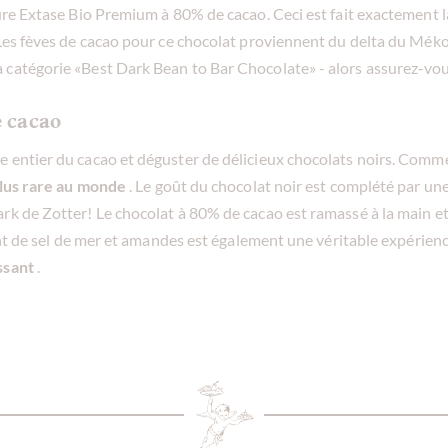
ure Extase Bio Premium à 80% de cacao. Ceci est fait exactement là
 Les fèves de cacao pour ce chocolat proviennent du delta du Méko
catégorie «Best Dark Bean to Bar Chocolate» - alors assurez-vous
e cacao
 entier du cacao et déguster de délicieux chocolats noirs. Comm
lus rare au monde
. Le goût du chocolat noir est complété par un
rk de Zotter! Le chocolat à 80% de cacao est ramassé à la main e
cent de sel de mer et amandes est également une véritable expérien
ssant
.