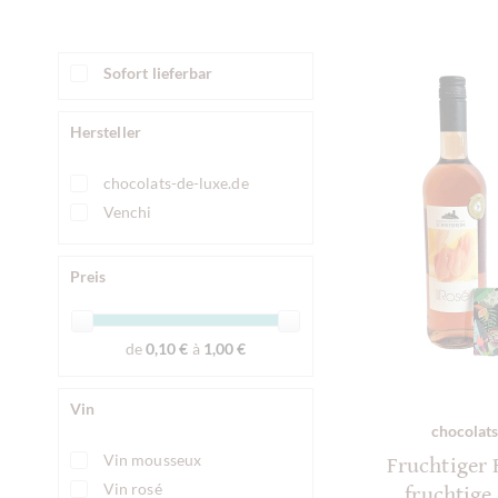
Sofort lieferbar
Hersteller
chocolats-de-luxe.de
Venchi
Preis
de
0,10 €
à
1,00 €
Vin
chocolats
Vin mousseux
Fruchtiger R
Vin rosé
fruchtige