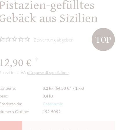
Pistazien-gefülltes
Gebäck aus Sizilien
TOP
Bewertung abgeben
12,90 €
*
Prezzi incl. IVA
più spese di spedizione
contiene:
0.2 kg (64,50 € * / 1 kg)
peso:
0,4 kg
Prodotto da:
Greenomic
Numero Ordine:
192-5092