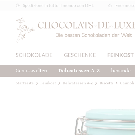
Spedizione in tutto il mondo con DHL
Enorme sel
SCHOKOLADE
GESCHENKE
FEINKOST
Genusswelten
Delicatessen A-Z
bevande
Startseite
Feinkost
Delicatessen A-Z
Biscotti
Cannoli 