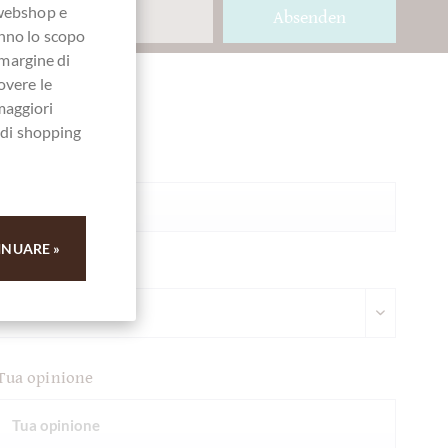
 webshop e
Absenden
anno lo scopo
 margine di
overe le
maggiori
Ihre Meinung
a di shopping
Riassunto
INUARE »
Scrivi valutazione
Tua opinione