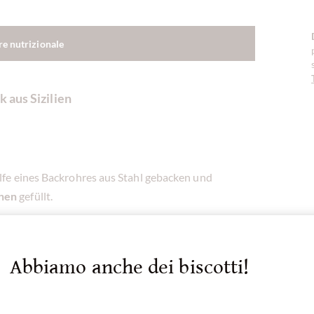
re nutrizionale
k aus Sizilien
fe eines Backrohres aus Stahl gebacken und
chen
gefüllt.
ative Metalldose gefüllt. Sie sind
glutenfrei.
Abbiamo anche dei biscotti!