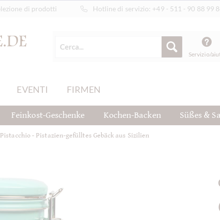
ezione di prodotti
Hotline di servizio:
+49 - 511 - 90 88 99 
Servizio/aiu
EVENTI
FIRMEN
Feinkost-Geschenke
Kochen-Backen
Süßes & Sa
Pistacchio - Pistazien-gefülltes Gebäck aus Sizilien