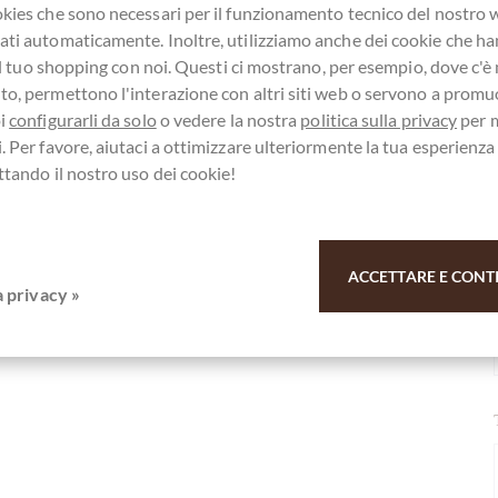
kies che sono necessari per il funzionamento tecnico del nostro
trati qui per i nostri SchokoNEWS:
ti automaticamente. Inoltre, utilizziamo anche dei cookie che h
e il tuo shopping con noi. Questi ci mostrano, per esempio, dove c'è
o, permettono l'interazione con altri siti web o servono a promu
oi
configurarli da solo
o vedere la nostra
politica sulla privacy
per 
tazien-gefülltes Gebäck aus Sizilien
. Per favore, aiutaci a ottimizzare ulteriormente la tua esperienz
ttando il nostro uso dei cookie!
r il vostro sostegno.
ACCETTARE E CONT
a privacy »