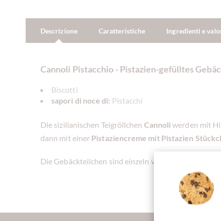
Descrizione
Caratteristiche
Ingredienti e valo
Cannoli Pistacchio - Pistazien-gefülltes Gebäc
Biscotti
sapori di noce di:
Pistacchi
Die sizilianischen Teigröllchen
Cannoli
werden mit Hil
dann mit einer
Pistaziencreme mit Pistazien Stück
Die Gebäckteilchen sind einzeln verpackt in die dekor