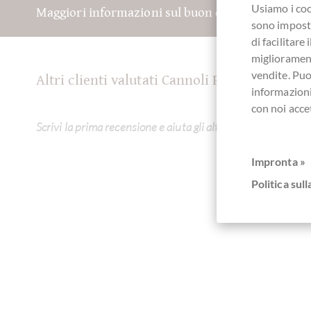
Usiamo i coo
Maggiori informazioni sul buon cioccolato? Regis
sono imposta
di facilitar
migliorament
vendite. Pu
Altri clienti valutati Cannoli Pistacchio - Pis
informazioni
con noi acce
Scrivi la prima recensione e aiuta gli altri clienti. Grazie pe
Impronta »
Politica sull