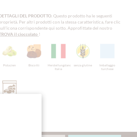
DETTAGLI DEL PRODOTTO
. Questo prodotto ha le seguenti
proprietà. Per altri prodotti con la stessa caratteristica, fare clic
sull'icona corrispondente qui sotto. Approfittate del nostro
TROVA il cioccolato
!
Pistazien
Biscotti
Herstellungsland
senza glutine
Imballaggio
Italia
turchese
Sweet
Fingerfood
Confezione
sfusa