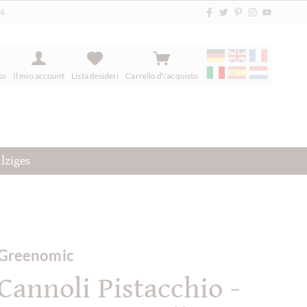
84
to
Il mio account
Lista desideri
Carrello d\'acquisto
lziges
Greenomic
Cannoli Pistacchio -