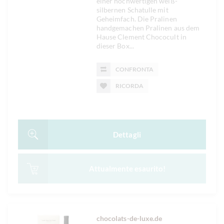
einer hochwertigen weiß-
silbernen Schatulle mit
Geheimfach. Die Pralinen
handgemachen Pralinen aus dem
Hause Clement Chococult in
dieser Box...
CONFRONTA
RICORDA
Dettagli
Attualmente esaurito!
chocolats-de-luxe.de