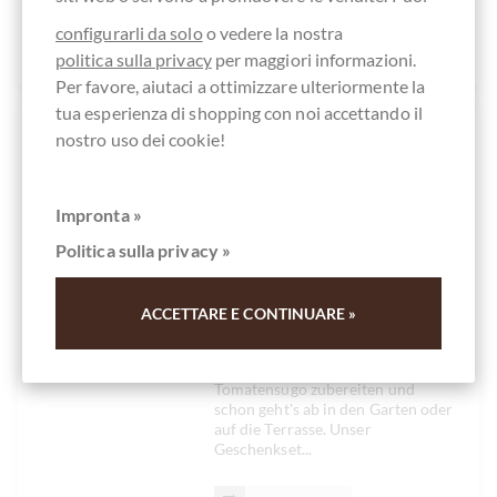
Attualmente esaurito!
configurarli da solo
o vedere la nostra
politica sulla privacy
per maggiori informazioni.
Per favore, aiutaci a ottimizzare ulteriormente la
tua esperienza di shopping con noi accettando il
nostro uso dei cookie!
chocolats-de-luxe.de
Pasta & Wein
Geschenkset
Impronta »
Sommernachtstraum
Politica sulla privacy »
für laue Sommernächte
Denken Sie nicht auch an eine laue
ACCETTARE E CONTINUARE »
Sommernacht bei einem Glas Rosé
und einem Teller Pasta? Den Wein
kalt stellen, die Pasta mit unserem
Tomatensugo zubereiten und
schon geht's ab in den Garten oder
auf die Terrasse. Unser
Geschenkset...