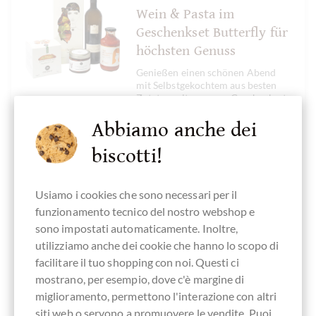
Wein & Pasta im
Geschenkset Butterfly für
höchsten Genuss
Genießen einen schönen Abend
mit Selbstgekochtem aus besten
Zutaten mit unserem Geschenkset
Butterfly : Eine Flasche Sauvignon
Blanc Réserve QbA trocken,
Abbiamo anche dei
Meisterwerk, ein herrlicher
leichter Wein mit fruchtigen
biscotti!
Noten als Antipasti...
Usiamo i cookies che sono necessari per il
CONFRONTA
funzionamento tecnico del nostro webshop e
RICORDA
sono impostati automaticamente. Inoltre,
utilizziamo anche dei cookie che hanno lo scopo di
facilitare il tuo shopping con noi. Questi ci
mostrano, per esempio, dove c'è margine di
Dettagli
miglioramento, permettono l'interazione con altri
siti web o servono a promuovere le vendite. Puoi