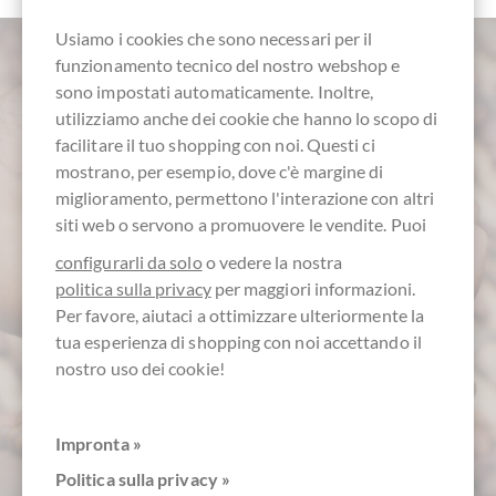
Usiamo i cookies che sono necessari per il
funzionamento tecnico del nostro webshop e
sono impostati automaticamente. Inoltre,
utilizziamo anche dei cookie che hanno lo scopo di
facilitare il tuo shopping con noi. Questi ci
mostrano, per esempio, dove c'è margine di
miglioramento, permettono l'interazione con altri
servizio clienti
siti web o servono a promuovere le vendite. Puoi
configurarli da solo
o vedere la nostra
+49 - 511 - 90 88 99 84
politica sulla privacy
per maggiori informazioni.
Per favore, aiutaci a ottimizzare ulteriormente la
Lun - Ven 10 - 18 h
tua esperienza di shopping con noi accettando il
nostro uso dei cookie!
Impronta »
Politica sulla privacy »