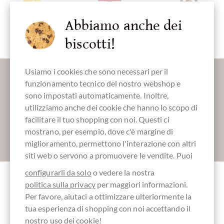
Abbiamo anche dei
Limone
Diffonde
Herstellungsland
Imballaggio
Crema
Inghilterra
trasparente
Spalmabile
biscotti!
Maggiori informazioni sul buon cioccolato?
Usiamo i cookies che sono necessari per il
funzionamento tecnico del nostro webshop e
Registrati qui per i nostri SchokoNEWS:
sono impostati automaticamente. Inoltre,
utilizziamo anche dei cookie che hanno lo scopo di
facilitare il tuo shopping con noi. Questi ci
mostrano, per esempio, dove c'è margine di
Absenden
miglioramento, permettono l'interazione con altri
siti web o servono a promuovere le vendite. Puoi
configurarli da solo
o vedere la nostra
politica sulla privacy
per maggiori informazioni.
Altri clienti valutati Lemon Curd -
Per favore, aiutaci a ottimizzare ulteriormente la
Zitronencreme
tua esperienza di shopping con noi accettando il
nostro uso dei cookie!