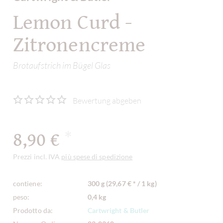
Lemon Curd -
Zitronencreme
Brotaufstrich im Bügel Glas
Bewertung abgeben
8,90 €
*
Prezzi incl. IVA
più spese di spedizione
contiene:
300 g (29,67 € * / 1 kg)
peso:
0,4 kg
Prodotto da:
Cartwright & Butler