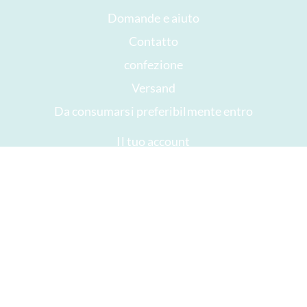
Domande e aiuto
Contatto
confezione
Versand
Da consumarsi preferibilmente entro
Il tuo account
AGB
Diritto di recesso
privacy
Mappa del sito
Premi
Öffnungszeiten