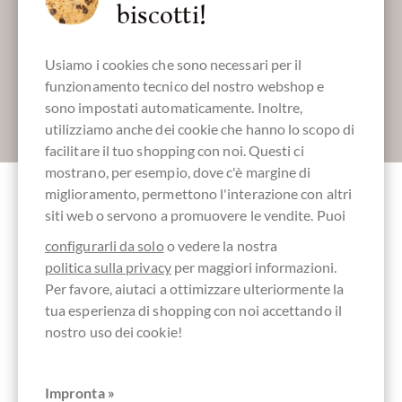
biscotti!
Registrati qui per i nostri SchokoNEWS:
Usiamo i cookies che sono necessari per il
funzionamento tecnico del nostro webshop e
sono impostati automaticamente. Inoltre,
Absenden
utilizziamo anche dei cookie che hanno lo scopo di
facilitare il tuo shopping con noi. Questi ci
mostrano, per esempio, dove c'è margine di
miglioramento, permettono l'interazione con altri
siti web o servono a promuovere le vendite. Puoi
Altri clienti valutati Pistazien Vergnügen -
Schokolade mit Pistazie
configurarli da solo
o vedere la nostra
politica sulla privacy
per maggiori informazioni.
Per favore, aiutaci a ottimizzare ulteriormente la
Scrivi la prima recensione e aiuta gli altri clienti. Grazie
tua esperienza di shopping con noi accettando il
per il vostro sostegno.
nostro uso dei cookie!
Ihre Meinung
Impronta »