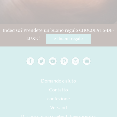
Indeciso? Prendete un buono regalo CHOCOLATS-DE-
LUXE !
Ai buoni regalo
Domande e aiuto
Contatto
confezione
Versand
Da consumarsi preferibilmente entro