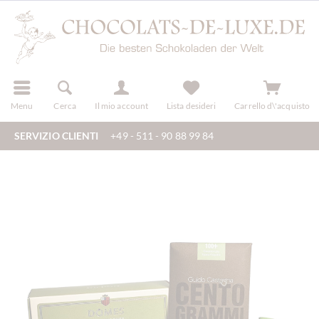
registra
Menu
Cerca
Il mio account
Lista desideri
Carrello d\'acquisto
SERVIZIO CLIENTI
+49 - 511 - 90 88 99 84