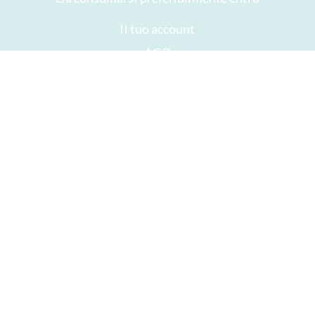
Il tuo account
AGB
Diritto di recesso
privacy
Mappa del sito
Premi
Öffnungszeiten
Impressum
Buon cioccolato
Fretta
Dare via il cioccolato
ICA