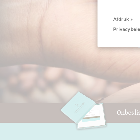
Afdruk »
Privacybele
+4
Onbesli