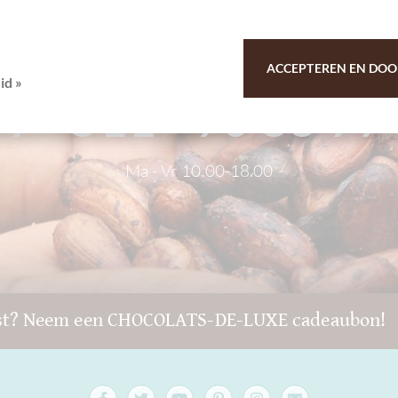
klantendienst
ACCEPTEREN EN DOO
id »
9 - 511 - 90 88 99
Ma - Vr 10.00-18.00
st? Neem een CHOCOLATS-DE-LUXE cadeaubon!