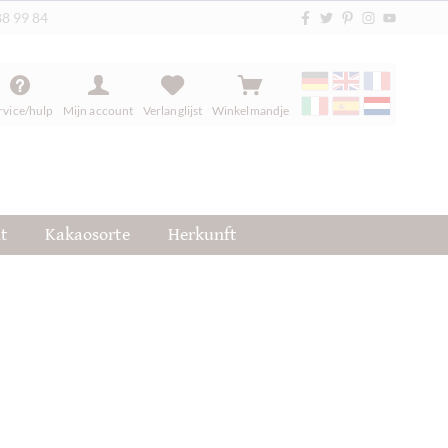
88 99 84
rvice/hulp
Mijn account
Verlanglijst
Winkelmandje
t
Kakaosorte
Herkunft