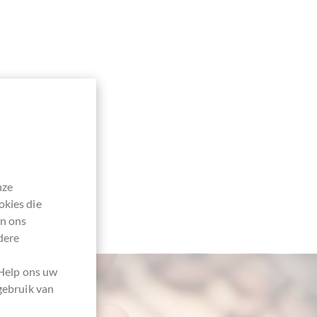
nze
okies die
en ons
dere
 Help ons uw
gebruik van