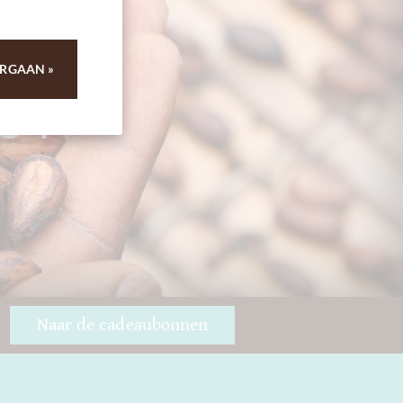
RGAAN »
 84
Naar de cadeaubonnen