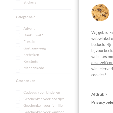
Stickers
Vergelijken
Gelegenheid
Advent
Wij gebruike
Dank u wel.!
webwinkel en
Feestje
bedoeld zijn
Gast aanwezig
bijvoorbeeld
hartzaken
websites mog
Kerstmis
deze zelf co
Mannenkado
winkelervari
meisjesnacht
cookies!
Geschenken
Moederdag
Oudejaarsavond
Cadeaus voor kinderen
Afdruk »
Pasen
Geschenken voor bedrijven, bedrijfsgeschenken
Rendez-vous
Privacybele
Geschenken voor familie
Sinterklaasdag
Geschenken voor kantoor & medewerkers