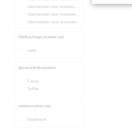
Sorry
Geschenken voor klanten, relatiegeschenken
Vaderdag
Geschenken voor medewerkers
Valentijnsdag
Geschenken voor vrouwen
Verjaardag
voor mannen
Viering
Melkachtige smaken van
Voetbal
zomer
melk
geroosterde smaken
Cacao
Toffee
notensmaken van
Hazelnoot