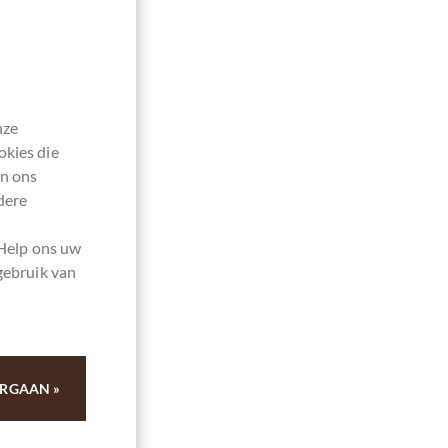
nze
okies die
en ons
dere
 Help ons uw
gebruik van
RGAAN »