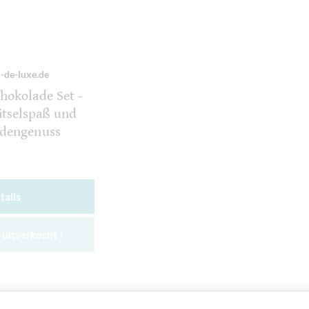
-de-luxe.de
hokolade Set -
ätselspaß und
adengenuss
tails
uitverkocht !