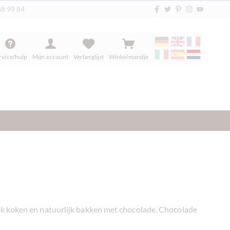
88 99 84
rvice/hulp
Mijn account
Verlanglijst
Winkelmandje
ook koken en natuurlijk bakken met chocolade. Chocolade