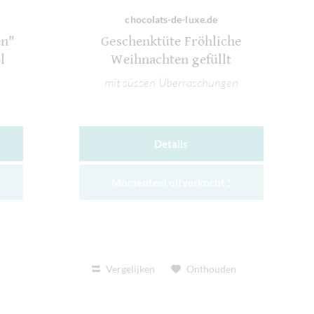
chocolats-de-luxe.de
en"
Geschenktüte Fröhliche
l
Weihnachten gefüllt
mit süssen Überraschungen
Details
Momenteel uitverkocht !
Vergelijken
Onthouden