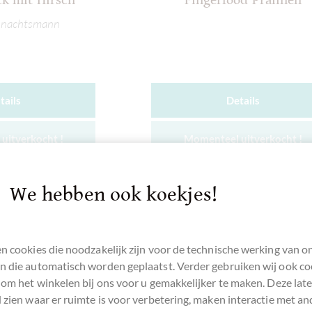
ck mit Hirsch
Fingerfood Pralinen
ihnachtsmann
tails
Details
uitverkocht !
Momenteel uitverkocht !
We hebben ook koekjes!
Onthouden
Vergelijken
Onthouden
n cookies die noodzakelijk zijn voor de technische werking van o
 die automatisch worden geplaatst. Verder gebruiken wij ook co
 om het winkelen bij ons voor u gemakkelijker te maken. Deze lat
 zien waar er ruimte is voor verbetering, maken interactie met an