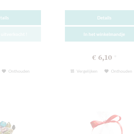
tails
Details
uitverkocht !
In het
winkelmandje
€ 6,10
*
Onthouden
Vergelijken
Onthouden