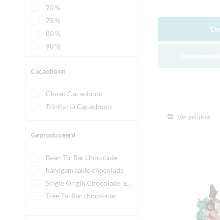
70 %
75 %
De
80 %
90 %
Momenteel 
96 %
Cacaoboon
99 %
100 %
Chuao Cacaoboon
Trinitario Cacaoboon
Vergelijken
Geproduceerd
Bean-To-Bar chocolade
handgemaakte chocolade
Single Origin Chocolade, Enkele Oorsprong Chocolade
Tree-To-Bar chocolade