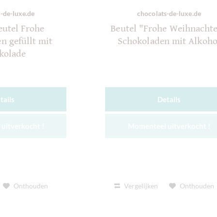
-de-luxe.de
chocolats-de-luxe.de
eutel Frohe
Beutel "Frohe Weihnacht
n gefüllt mit
Schokoladen mit Alkoho
kolade
tails
Details
uitverkocht !
Momenteel uitverkocht !
Onthouden
Vergelijken
Onthouden