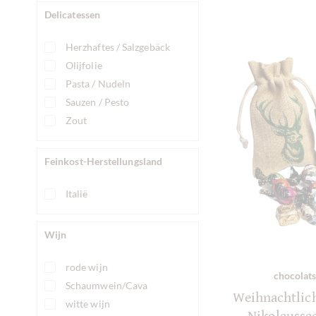
Zart Pralinen
Delicatessen
Herzhaftes / Salzgebäck
Olijfolie
Pasta / Nudeln
Sauzen / Pesto
Zout
Feinkost-Herstellungsland
Italië
Wijn
rode wijn
chocolats
Schaumwein/Cava
Weihnachtlic
witte wijn