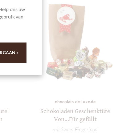
 Help ons uw
gebruik van
RGAAN »
chocolats-de-luxe.de
utel
Schokoladen Geschenktüte
n
Von...Für gefüllt
mit Sweet Fingerfood