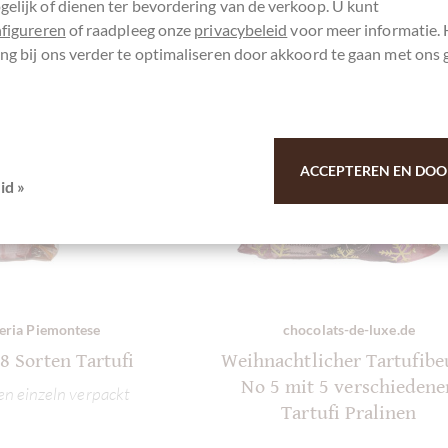
elijk of dienen ter bevordering van de verkoop. U kunt
nfigureren
of raadpleeg onze
privacybeleid
voor meer informatie.
ng bij ons verder te optimaliseren door akkoord te gaan met ons 
ACCEPTEREN EN DOO
id »
eria Piemontese
chocolats-de-luxe.de
 8 Sorten Tartufi
Weihnachtlicher Tartufibe
No 5 mit 5 verschiedene
en einzeln verpackt
Tartufi Pralinen