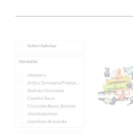
Sofort lieferbar
Hersteller
Akesson's
Antica Torroneria Piemontese
Bodrato Cioccolato
Castello Zacro
Chocolate Baure, Bolivien
chocolate.vision
chocolats-de-luxe.de
Choconuva