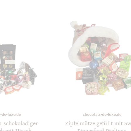
-de-luxe.de
chocolats-de-luxe.de
h-schokoladiger
Zipfelmütze gefüllt mit S