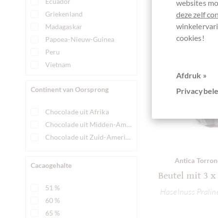
Ecuador
websites mog
Griekenland
deze zelf co
winkelervari
Madagaskar
cookies!
Papoea-Nieuw-Guinea
Peru
Vietnam
Afdruk »
Continent van Oorsprong
Privacybele
Chocolade uit Afrika
Chocolade uit Midden-Amerika
Chocolade uit Zuid-Amerika
Antica Torron
Cacaogehalte
Beutel mit 3 x
51 %
Haselnuss Pralin
60 %
65 %