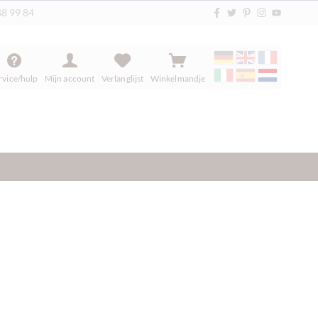
88 99 84
rvice/hulp
Mijn account
Verlanglijst
Winkelmandje