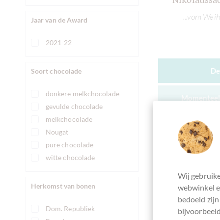
Nikolaussa
...vom We
Jaar van de Award
2021-22
De
Soort chocolade
donkere melkchocolade
Momenteel 
gevulde chocolade
melkchocolade
Nougat
pure chocolade
witte chocolade
Vergelijken
Wij gebruike
Herkomst van bonen
webwinkel en
bedoeld zijn
Dom. Republiek
bijvoorbeeld