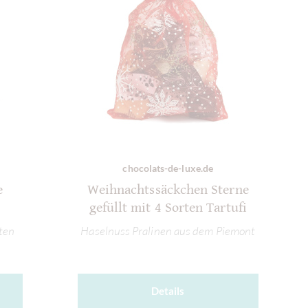
chocolats-de-luxe.de
e
Weihnachtssäckchen Sterne
gefüllt mit 4 Sorten Tartufi
iten
Haselnuss Pralinen aus dem Piemont
Details