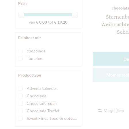
Preis
Clement Chococult
chocolats
Cluizel
Sternenb
Duffy's Chocolate
van
€ 0,00
tot
€ 19,20
Weihnachte
Friis-Holm
Scho
Krak Chocolade
Feinkost mit
Marou
Meybol Cacao
chocolade
Morin
Tomaten
De
Obolo Chocolate
Original Beans
Momenteel 
Producttype
Pump Street Chocolate
Solkiki Chocolate
Adventskalender
Summerdown Pure Mint
Chocolade
Taucherli Schokolade
Chocoladerepen
Trinidad & Tobago Estate Chocolate
Vergelijken
Chocolade Truffel
Venchi
Sweet Fingerfood Grootverpakking
Willies Cacao