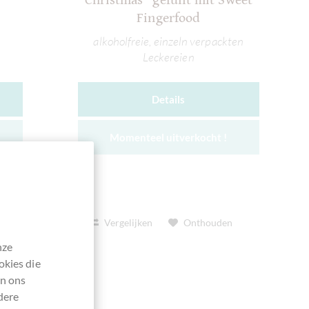
Christmas" gefüllt mit Sweet
Fingerfood
alkoholfreie, einzeln verpackten
Leckereien
Details
Momenteel uitverkocht !
Vergelijken
Onthouden
nze
okies die
en ons
dere