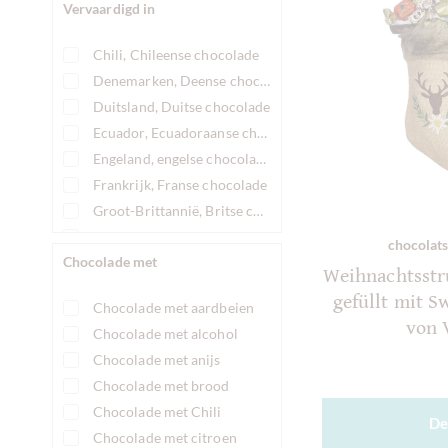
Vervaardigd in
Chili, Chileense chocolade
Denemarken, Deense chocolade
Duitsland, Duitse chocolade
Ecuador, Ecuadoraanse chocolade
Engeland, engelse chocolade
Frankrijk, Franse chocolade
Groot-Brittannië, Britse chocolade
Italië, Italiaanse chocolade
chocolats
Chocolade met
Japan, Japanse chocolade
Weihnachtsstr
Nederland, Nederlandse chocolade
gefüllt mit S
Chocolade met aardbeien
Oostenrijk, Oostenrijkse chocolade
von 
Chocolade met alcohol
Peru, Peruaanse chocolade
Chocolade met anijs
Sao Tome, Sao Tome Chocolade
Chocolade met brood
Vietnam, Vietnamese chocolade
Chocolade met Chili
Zwitserland, Zwitserse chocolade
De
Chocolade met citroen