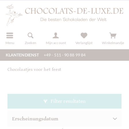
f
registreren
Menu
Zoeken
Mijn account
Verlanglijst
Winkelmandje
KLANTENDIENST
+49 - 511 - 90 88 99 84
Chocolaatjes voor het feest
Filter resultaten