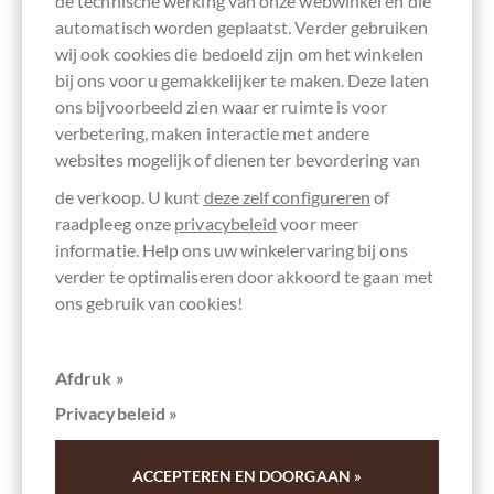
de technische werking van onze webwinkel en die
automatisch worden geplaatst. Verder gebruiken
wij ook cookies die bedoeld zijn om het winkelen
bij ons voor u gemakkelijker te maken. Deze laten
ons bijvoorbeeld zien waar er ruimte is voor
verbetering, maken interactie met andere
websites mogelijk of dienen ter bevordering van
de verkoop. U kunt
deze zelf configureren
of
raadpleeg onze
privacybeleid
voor meer
informatie. Help ons uw winkelervaring bij ons
verder te optimaliseren door akkoord te gaan met
ons gebruik van cookies!
Afdruk »
Privacybeleid »
chocolats-de-luxe.de
Pure chocolade in de proeverijset (Editie
ACCEPTEREN EN DOORGAAN »