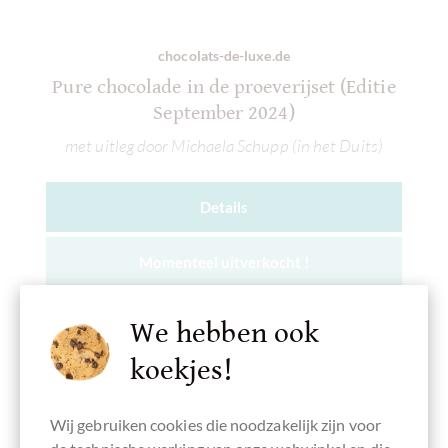
chocolats-de-luxe.de
Pure chocolade in de proeverijset (Editie
September 2024)
met uitleg door Michaela Schupp (in het Duits)
Details
Momenteel uitverkocht !
We hebben ook
koekjes!
Onthouden
Wij gebruiken cookies die noodzakelijk zijn voor