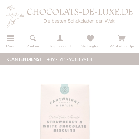
f
registreren
Menu
Zoeken
Mijn account
Verlanglijst
Winkelmandje
KLANTENDIENST
+49 - 511 - 90 88 99 84