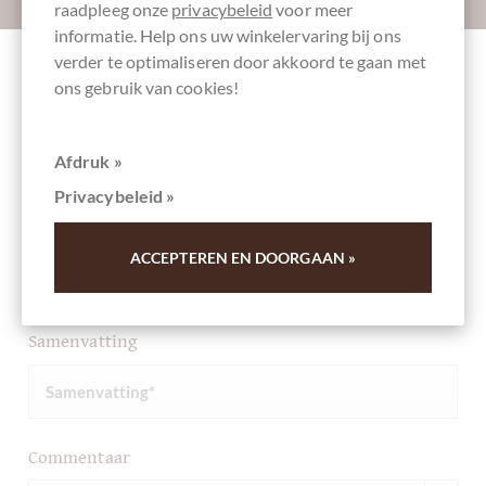
raadpleeg onze
privacybeleid
voor meer
informatie. Help ons uw winkelervaring bij ons
verder te optimaliseren door akkoord te gaan met
ons gebruik van cookies!
Andere klanten beoordeelden Strawberry &
White Chocolate Biscuits
Afdruk »
Privacybeleid »
Schrijf het eerste overzicht en help andere klanten. Dank
u voor uw steun.
ACCEPTEREN EN DOORGAAN »
Ihre Meinung
Samenvatting
Commentaar