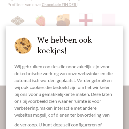
Profiteer van onze
Chocolade FINDER
!
chocolade
Erdbeeren
Koekjes
Herstellungsland
Verpakking
Engeland
rosé
We hebben ook
koekjes!
Wij gebruiken cookies die noodzakelijk zijn voor
Cadeaudoos
de technische werking van onze webwinkel en die
automatisch worden geplaatst. Verder gebruiken
wij ook cookies die bedoeld zijn om het winkelen
Laat ons uw inbox verzoeten:
bij ons voor u gemakkelijker te maken. Deze laten
ons bijvoorbeeld zien waar er ruimte is voor
verbetering, maken interactie met andere
websites mogelijk of dienen ter bevordering van
Absenden
de verkoop. U kunt
deze zelf configureren
of