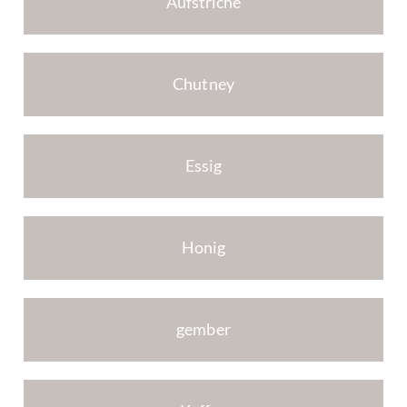
Aufstriche
Chutney
Essig
Honig
gember