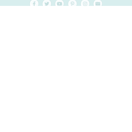
Vragen en hulp
Contact
verpakking
Versand
Houdbaar tot
Jouw rekening
AGB
Herroepingsrecht
privacy
Sitemap