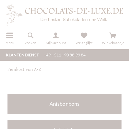
f
registreren
Menu
Zoeken
Mijn account
Verlanglijst
Winkelmandje
KLANTENDIENST
+49 - 511 - 90 88 99 84
Feinkost von A-Z
Anisbonbons