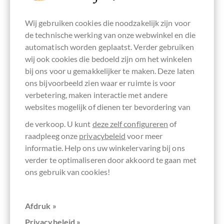
Wij gebruiken cookies die noodzakelijk zijn voor
de technische werking van onze webwinkel en die
automatisch worden geplaatst. Verder gebruiken
wij ook cookies die bedoeld zijn om het winkelen
bij ons voor u gemakkelijker te maken. Deze laten
ons bijvoorbeeld zien waar er ruimte is voor
chocolats-de-luxe.de
verbetering, maken interactie met andere
Pistazien Vergnügen - Schokolade mit
websites mogelijk of dienen ter bevordering van
Pistazie
de verkoop. U kunt
deze zelf configureren
of
raadpleeg onze
privacybeleid
voor meer
informatie. Help ons uw winkelervaring bij ons
verder te optimaliseren door akkoord te gaan met
Details
ons gebruik van cookies!
Momenteel uitverkocht !
Afdruk »
Privacybeleid »